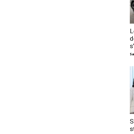
L
d
s
Sa
S
s