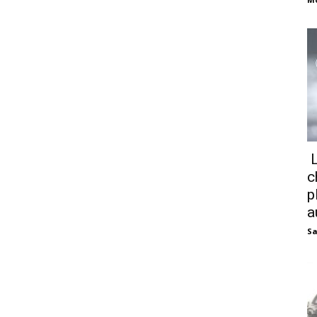
L
c
p
a
Sa