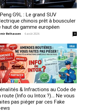
Peng G9L : Le grand SUV
lectrique chinois prêt à bousculer
e haut de gamme européen
mir Belhassen
-
6 août 2026
0
énalités & Infractions au Code de
a route (Info ou Intox ?)… Ne vous
aites pas piéger par ces Fake
ews