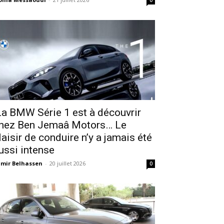
0
a BMW Série 1 est à découvrir
hez Ben Jemaâ Motors… Le
laisir de conduire n’y a jamais été
ussi intense
mir Belhassen
-
20 juillet 2026
0