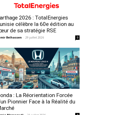
arthage 2026 : TotalEnergies
unisie célèbre la 60e édition au
œur de sa stratégie RSE
mir Belhassen
-
29 juillet 2026
0
onda : La Réorientation Forcée
’un Pionnier Face à la Réalité du
arché
onia Messaoudi
-
21 juillet 2026