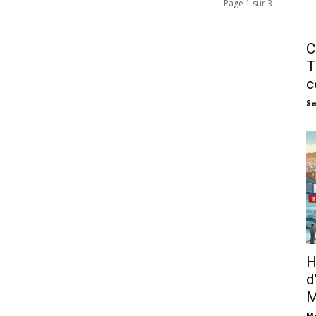
Page 1 sur 3
C
T
c
Sa
H
d
M
M