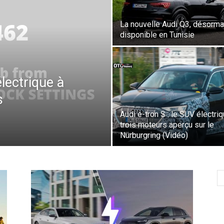
La nouvelle Audi Q3, désorma
disponible en Tunisie
lectrique à
s
Audi e-tron S : le SUV électri
trois moteurs aperçu sur le
Nürburgring (Vidéo)