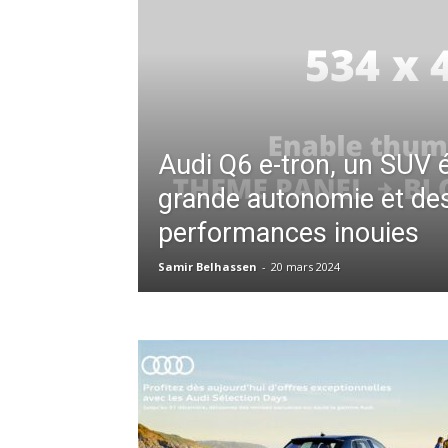
Audi Q6 e-tron, un SUV é
grande autonomie et de
performances inouies
Samir Belhassen
-
20 mars 2024