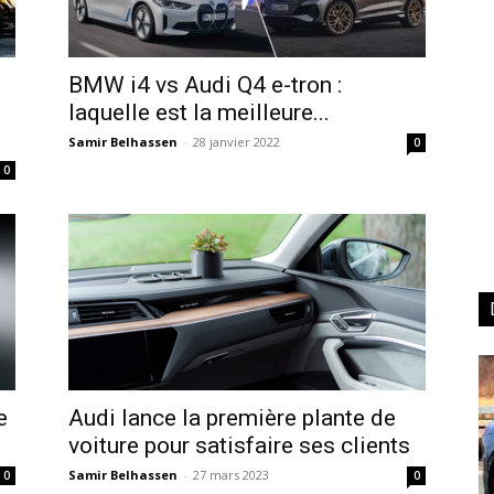
BMW i4 vs Audi Q4 e-tron :
laquelle est la meilleure...
Samir Belhassen
-
28 janvier 2022
0
0
e
Audi lance la première plante de
voiture pour satisfaire ses clients
Samir Belhassen
-
27 mars 2023
0
0