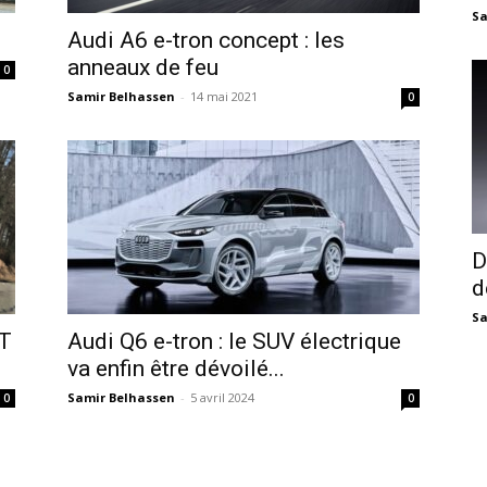
Sa
Audi A6 e-tron concept : les
anneaux de feu
0
Samir Belhassen
-
14 mai 2021
0
D
d
Sa
GT
Audi Q6 e-tron : le SUV électrique
va enfin être dévoilé...
Samir Belhassen
-
5 avril 2024
0
0