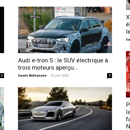
X
é
l
Sa
Audi e-tron S : le SUV électrique à
trois moteurs aperçu...
Samir Belhassen
-
22 juin 2020
0
0
P
l
f
N