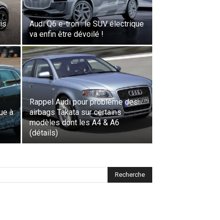
is
Audi Q6 e-tron : le SUV électrique
va enfin être dévoilé !
Rappel Audi pour problème des
que à
airbags Takata sur certains
modèles dont les A4 & A6
(détails)