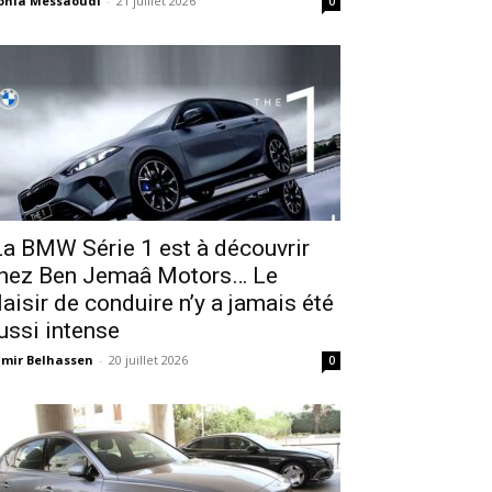
onia Messaoudi
-
21 juillet 2026
0
a BMW Série 1 est à découvrir
hez Ben Jemaâ Motors… Le
laisir de conduire n’y a jamais été
ussi intense
mir Belhassen
-
20 juillet 2026
0