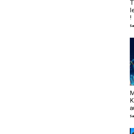
T
l
!
Sa
M
K
a
Sa