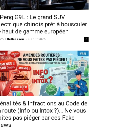
Peng G9L : Le grand SUV
lectrique chinois prêt à bousculer
e haut de gamme européen
mir Belhassen
-
6 août 2026
0
énalités & Infractions au Code de
a route (Info ou Intox ?)… Ne vous
aites pas piéger par ces Fake
ews