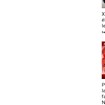
X
é
l
Sa
P
l
f
N