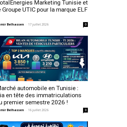
otalEnergies Marketing Tunisie et
e Groupe UTIC pour la marque ELF
mir Belhassen
-
17 juillet 2026
0
arché automobile en Tunisie :
ia en tête des immatriculations
u premier semestre 2026 !
mir Belhassen
-
16 juillet 2026
0