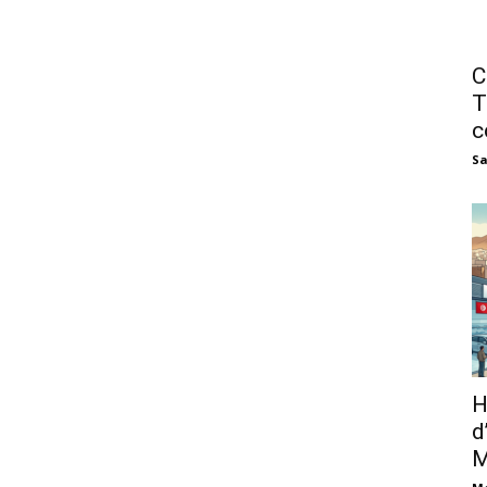
C
T
c
Sa
H
d
M