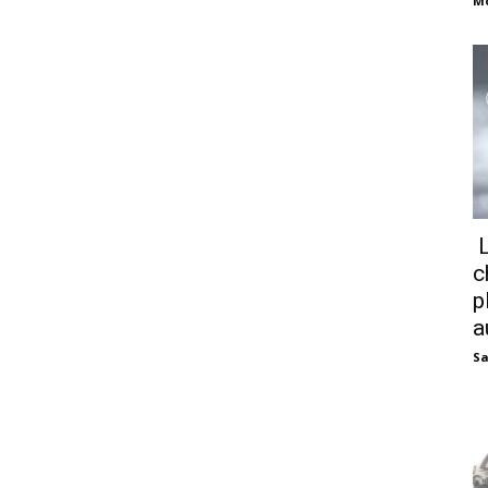
M
L
c
p
a
Sa