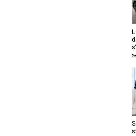
L
d
s
Sa
S
s