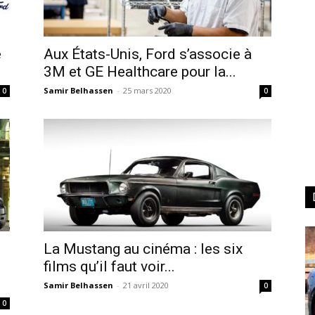
é
Aux États-Unis, Ford s’associe à
3M et GE Healthcare pour la...
Samir Belhassen
-
25 mars 2020
0
0
La Mustang au cinéma : les six
films qu’il faut voir...
Samir Belhassen
-
21 avril 2020
0
0