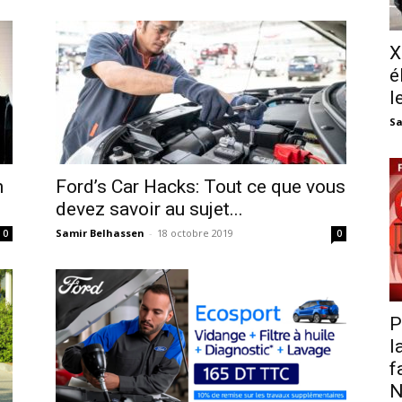
X
é
l
Sa
n
Ford’s Car Hacks: Tout ce que vous
devez savoir au sujet...
Samir Belhassen
-
18 octobre 2019
0
0
P
l
f
N