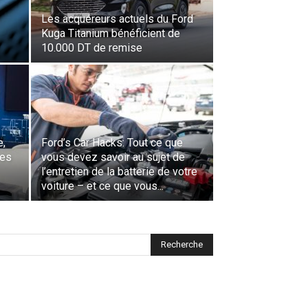
Les acquéreurs actuels du Ford
Kuga Titanium bénéficient de
10.000 DT de remise
e,
Ford’s Car Hacks: Tout ce que
res
vous devez savoir au sujet de
l’entretien de la batterie de votre
voiture – et ce que vous...