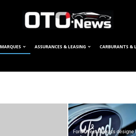
 MARQUES
ASSURANCES & LEASING
CARBURANTS & L
OTO
News
Ford Direct Markets désigne 