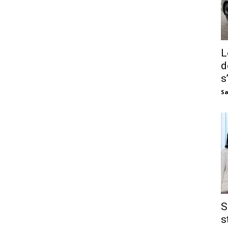
L
d
s
Sa
S
s