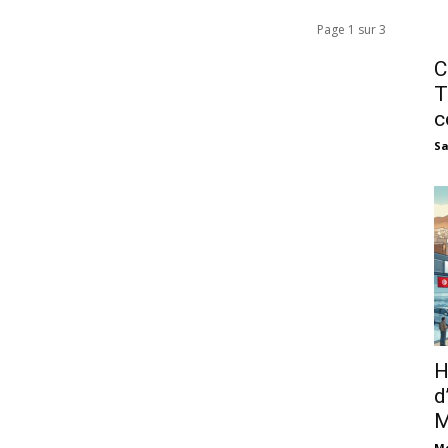
Page 1 sur 3
C
T
c
Sa
H
d
M
M