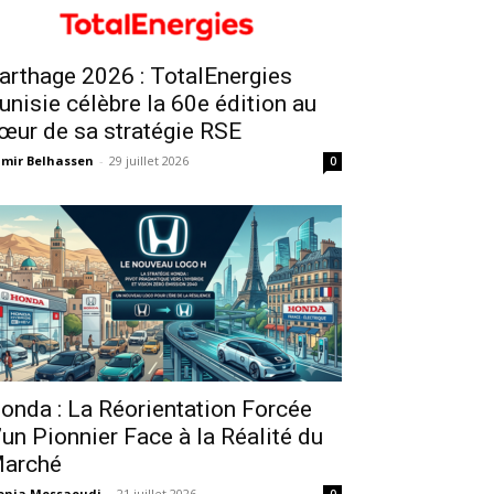
arthage 2026 : TotalEnergies
unisie célèbre la 60e édition au
œur de sa stratégie RSE
mir Belhassen
-
29 juillet 2026
0
onda : La Réorientation Forcée
’un Pionnier Face à la Réalité du
arché
onia Messaoudi
-
21 juillet 2026