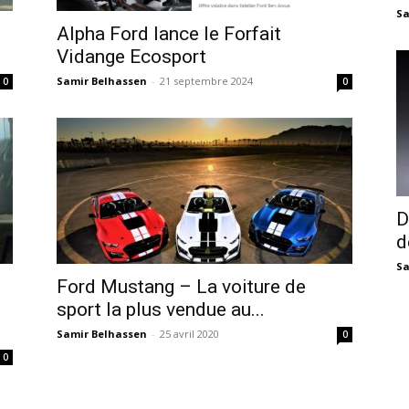
Sa
i
Alpha Ford lance le Forfait
Vidange Ecosport
Samir Belhassen
-
21 septembre 2024
0
0
D
d
Sa
Ford Mustang – La voiture de
sport la plus vendue au...
Samir Belhassen
-
25 avril 2020
0
0