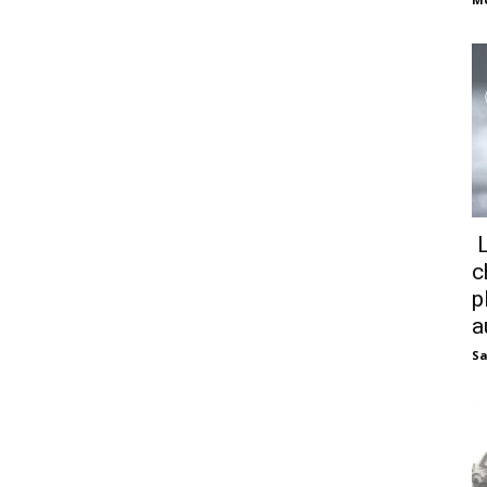
L
c
p
a
Sa