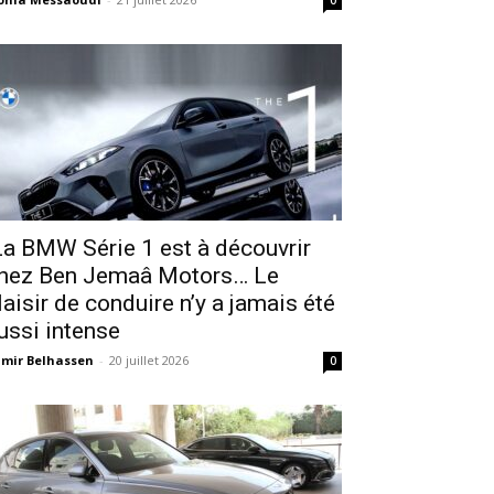
0
a BMW Série 1 est à découvrir
hez Ben Jemaâ Motors… Le
laisir de conduire n’y a jamais été
ussi intense
mir Belhassen
-
20 juillet 2026
0