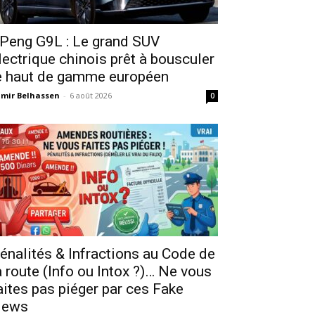
Peng G9L : Le grand SUV
lectrique chinois prêt à bousculer
e haut de gamme européen
mir Belhassen
-
6 août 2026
0
énalités & Infractions au Code de
a route (Info ou Intox ?)… Ne vous
aites pas piéger par ces Fake
ews