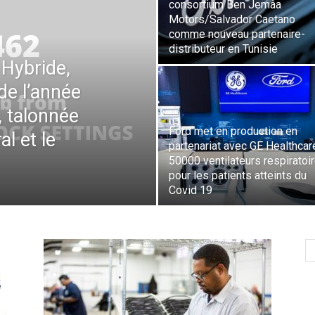
consortium Ben Jemâa
Motors/Salvador Caetano
comme nouveau partenaire-
distributeur en Tunisie
Hybride,
 de l’année
, talonnée
Ford met en production en
l et le
partenariat avec GE Healthcar
50000 ventilateurs respiratoi
pour les patients atteints du
Covid 19