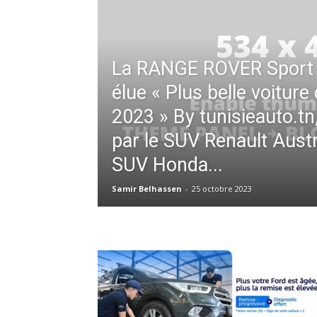
La RANGE ROVER Sport 
élue « Plus belle voiture
2023 » By tunisieauto.tn
par le SUV Renault Austra
SUV Honda...
Samir Belhassen
-
25 octobre 2023