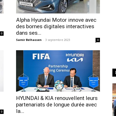
Alpha Hyundai Motor innove avec
des bornes digitales interactives
dans ses...
0
Samir Belhassen
-
3 septembre 2023
0
u
HYUNDAI & KIA renouvellent leurs
partenariats de longue durée avec
la...
0