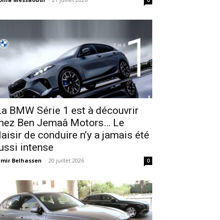
0
a BMW Série 1 est à découvrir
hez Ben Jemaâ Motors… Le
laisir de conduire n’y a jamais été
ussi intense
mir Belhassen
-
20 juillet 2026
0