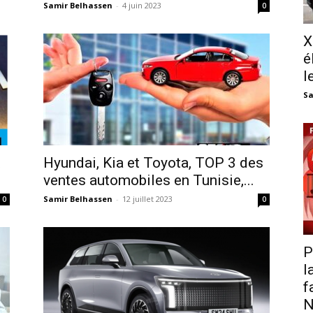
Samir Belhassen
-
4 juin 2023
0
X
é
l
Sa
t
Hyundai, Kia et Toyota, TOP 3 des
ventes automobiles en Tunisie,...
Samir Belhassen
-
12 juillet 2023
0
0
P
l
f
N