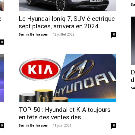
Sa
e
Le Hyundai Ioniq 7, SUV électrique
sept places, arrivera en 2024
Samir Belhassen
-
12 juillet 2022
0
0
D
d
Sa
TOP-50 : Hyundai et KIA toujours
en tête des ventes des...
Samir Belhassen
-
11 juin 2021
0
0