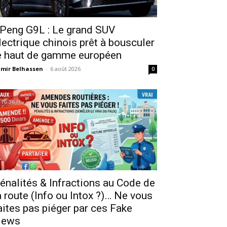
Peng G9L : Le grand SUV
lectrique chinois prêt à bousculer
e haut de gamme européen
mir Belhassen
-
6 août 2026
0
énalités & Infractions au Code de
a route (Info ou Intox ?)… Ne vous
aites pas piéger par ces Fake
ews