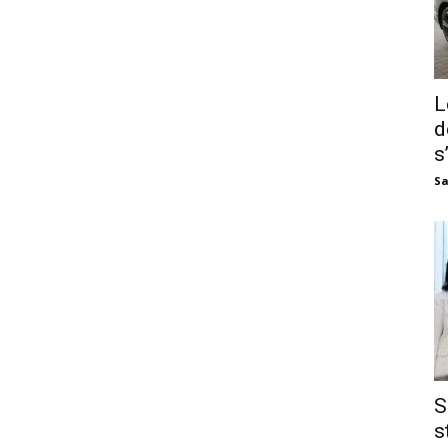
L
d
s
Sa
S
s