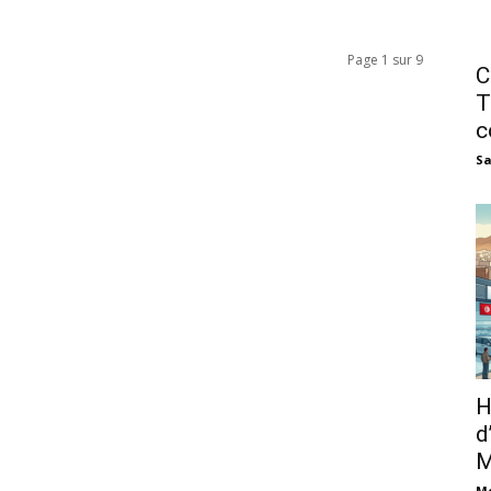
Page 1 sur 9
C
T
c
Sa
H
d
M
M