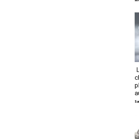
L
c
p
a
Sa