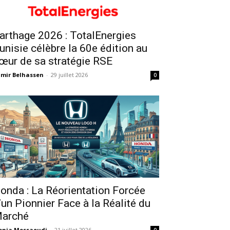
arthage 2026 : TotalEnergies
unisie célèbre la 60e édition au
œur de sa stratégie RSE
mir Belhassen
-
29 juillet 2026
0
onda : La Réorientation Forcée
’un Pionnier Face à la Réalité du
arché
onia Messaoudi
-
21 juillet 2026