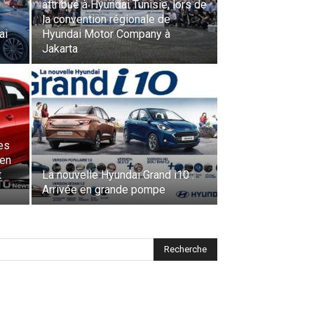
attribué à Hyundai Tunisie, lors de
la convention régionale de
ai
Hyundai Motor Company à
Jakarta
es
 en
t
La nouvelle Hyundai Grand i10 :
Arrivée en grande pompe