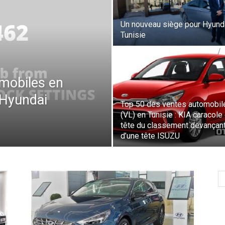
Un nouveau siège pour Hyund
Tunisie
mobiles en
 Hyundai
Top 50 des ventes automobil
(VL) en Tunisie : KIA caracole
tête du classement devançan
d’une tête ISUZU