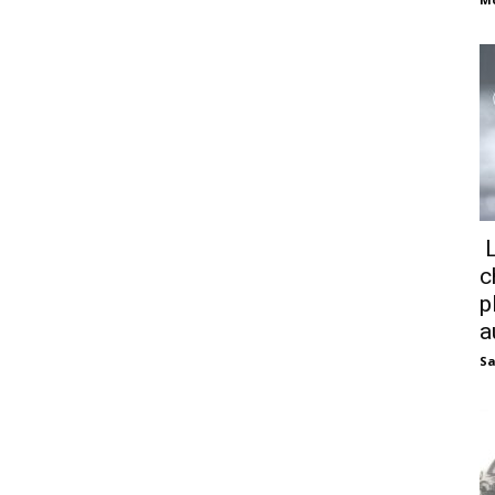
L
c
p
a
Sa