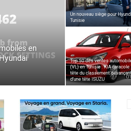
Un nouveau siège pour Hyund
Tunisie
mobiles en
 Hyundai
Top 50 des ventes automobil
(VL) en Tunisie : KIA caracole
tête du classement devançan
d’une tête ISUZU