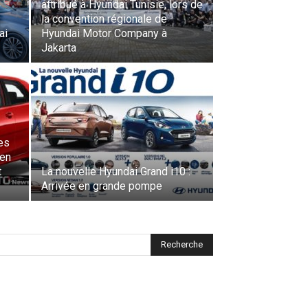
attribué à Hyundai Tunisie, lors de
la convention régionale de
ai
Hyundai Motor Company à
Jakarta
es
 en
t
La nouvelle Hyundai Grand i10 :
Arrivée en grande pompe