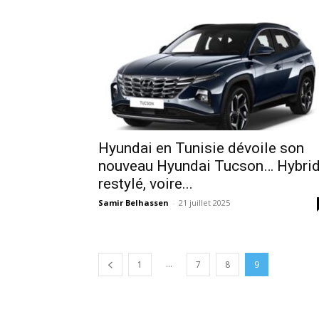
Hyundai en Tunisie dévoile son
nouveau Hyundai Tucson… Hybri
restylé, voire...
Samir Belhassen
-
21 juillet 2025
...
1
7
8
9