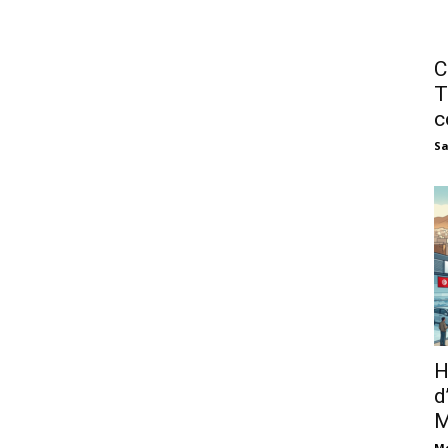
C
T
c
Sa
H
d
M
M