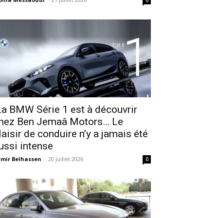
0
a BMW Série 1 est à découvrir
hez Ben Jemaâ Motors… Le
laisir de conduire n’y a jamais été
ussi intense
mir Belhassen
-
20 juillet 2026
0