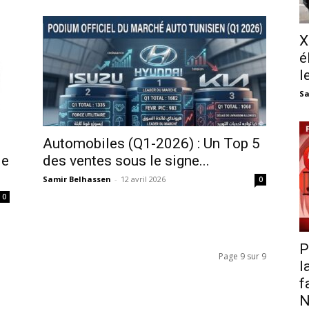
X
é
l
Sa
Automobiles (Q1-2026) : Un Top 5
de
des ventes sous le signe...
Samir Belhassen
-
12 avril 2026
0
0
P
Page 9 sur 9
l
f
N