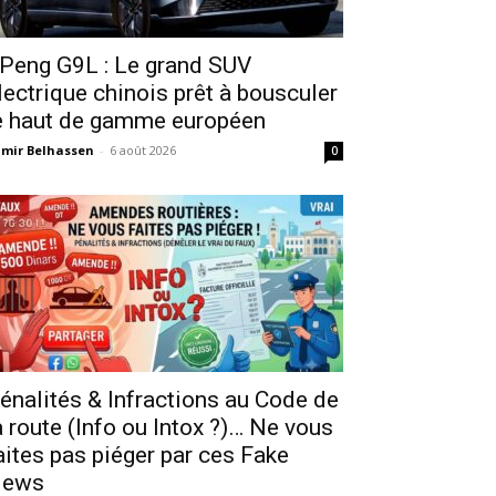
Peng G9L : Le grand SUV
lectrique chinois prêt à bousculer
e haut de gamme européen
mir Belhassen
-
6 août 2026
0
énalités & Infractions au Code de
a route (Info ou Intox ?)… Ne vous
aites pas piéger par ces Fake
ews