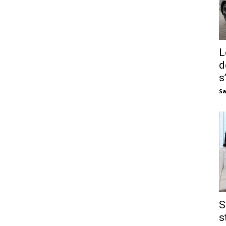
L
d
s
Sa
S
s