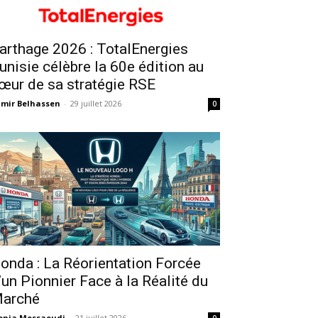
arthage 2026 : TotalEnergies
unisie célèbre la 60e édition au
œur de sa stratégie RSE
mir Belhassen
-
29 juillet 2026
0
onda : La Réorientation Forcée
’un Pionnier Face à la Réalité du
arché
onia Messaoudi
-
21 juillet 2026