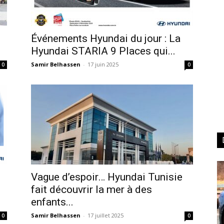
Événements Hyundai du jour : La
Hyundai STARIA 9 Places qui...
Samir Belhassen
-
17 juin 2025
0
0
Vague d’espoir… Hyundai Tunisie
fait découvrir la mer à des
enfants...
Samir Belhassen
-
17 juillet 2025
0
0