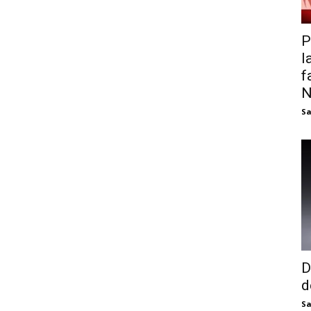
P
l
f
N
Sa
D
d
Sa