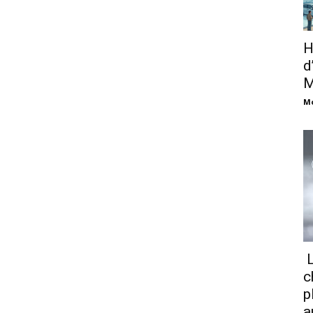
H
d
M
M
L
c
p
a