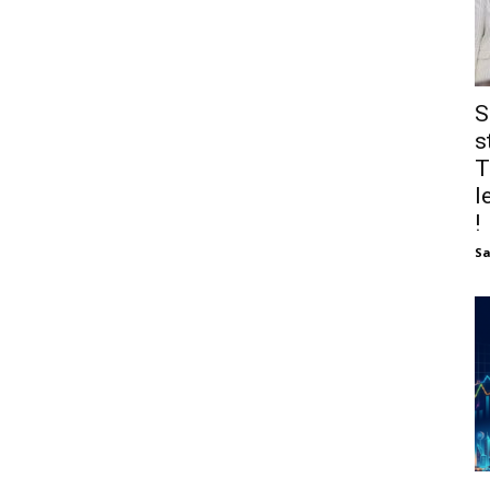
S
s
T
l
!
Sa