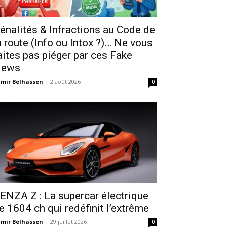
énalités & Infractions au Code de
a route (Info ou Intox ?)… Ne vous
aites pas piéger par ces Fake
ews
mir Belhassen
-
2 août 2026
0
ENZA Z : La supercar électrique
e 1604 ch qui redéfinit l’extrême
mir Belhassen
-
29 juillet 2026
0