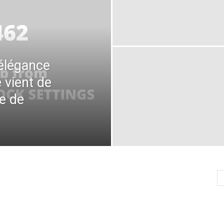
’élégance
 vient de
e de