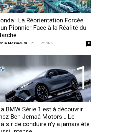
onda : La Réorientation Forcée
’un Pionnier Face à la Réalité du
arché
onia Messaoudi
-
21 juillet 2026
0
a BMW Série 1 est à découvrir
hez Ben Jemaâ Motors… Le
laisir de conduire n’y a jamais été
ussi intense