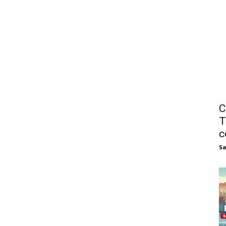
C
T
c
Sa