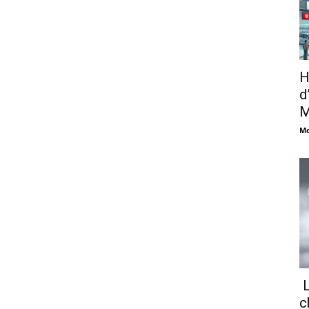
H
d
M
Mo
L
c