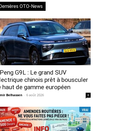
Dernières OTO-News
Peng G9L : Le grand SUV
lectrique chinois prêt à bousculer
e haut de gamme européen
mir Belhassen
-
6 août 2026
0