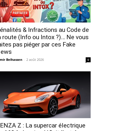
énalités & Infractions au Code de
a route (Info ou Intox ?)… Ne vous
aites pas piéger par ces Fake
ews
mir Belhassen
-
2 août 2026
0
ENZA Z : La supercar électrique