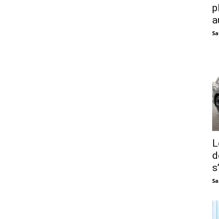
p
a
Sa
L
d
s
Sa