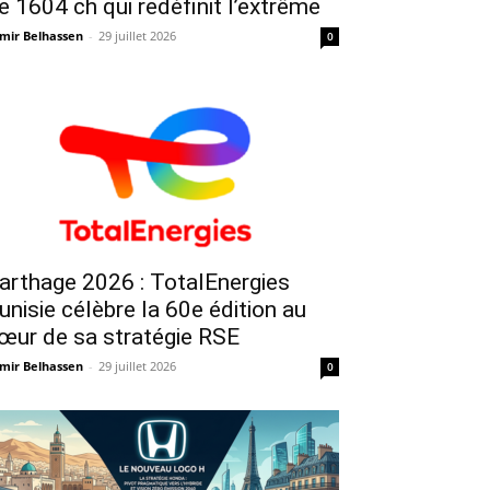
e 1604 ch qui redéfinit l’extrême
mir Belhassen
-
29 juillet 2026
0
arthage 2026 : TotalEnergies
unisie célèbre la 60e édition au
œur de sa stratégie RSE
mir Belhassen
-
29 juillet 2026
0