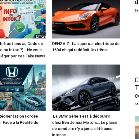
d
Sa
 Infractions au Code de
DENZA Z : La supercar électrique de
fo ou Intox ?)… Ne vous
1604 ch qui redéfinit l’extrême
piéger par ces Fake News
C
T
c
Sa
Réorientation Forcée
La BMW Série 1 est à découvrir
r Face à la Réalité du
chez Ben Jemaâ Motors… Le plaisir
de conduire n’y a jamais été aussi
intense