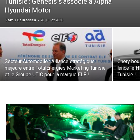
Tunisie : Genesis s’associe à Alpha
Hyundai Motor
Samir Belhassen
-
20 juillet 2026
Secteur Automobile : Alliance stratégique
Chery bous
majeure entre TotalEnergies Marketing Tunisie
lance le H
et le Groupe UTIC pour la marque ELF !
Tunisie !