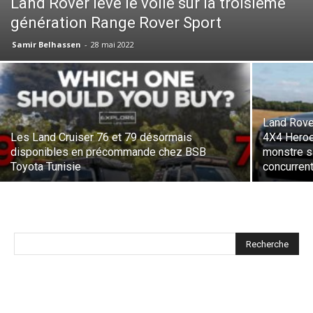
Land Rover lève le voile sur la troisième
génération Range Rover Sport
Samir Belhassen
-
28 mai 2022
Land Rove
Les Land Cruiser 76 et 79 désormais
4X4 Heroe
disponibles en précommande chez BSB
monstre sa
Toyota Tunisie
concurren