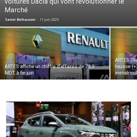
voitures Dacia qui vont révolutionner le
Marché
Samir Belhassen
-
11 juin 2025
ARTES (Ren
ARTES affiche un chiffre d’affaires de 78,9
hausse (+
MDT, à fin juin
immatricu