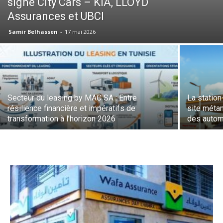
signé City Cars – KIA, LLOYD
Assurances et UBCI
Samir Belhassen
-
17 mai 2026
Secteur du leasing by MAC SA : Entre
La station
résilience financière et impératifs de
site méta
transformation à l’horizon 2026
des autom