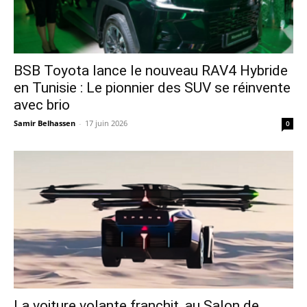
​BSB Toyota lance le nouveau RAV4 Hybride
en Tunisie : Le pionnier des SUV se réinvente
avec brio
Samir Belhassen
-
17 juin 2026
0
La voiture volante franchit, au Salon de