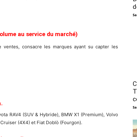
d
Sa
volume au service du marché)
de ventes, consacre les marques ayant su capter les
C
T
c
.
Sa
oyota RAV4 (SUV & Hybride), BMW X1 (Premium), Volvo
Cruiser (4X4) et Fiat Doblò (Fourgon).