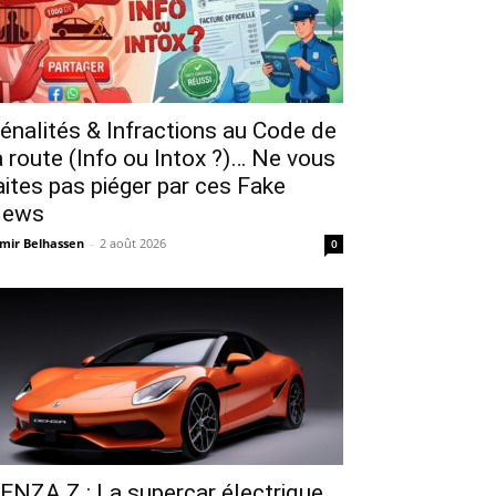
énalités & Infractions au Code de
a route (Info ou Intox ?)… Ne vous
aites pas piéger par ces Fake
ews
mir Belhassen
-
2 août 2026
0
ENZA Z : La supercar électrique