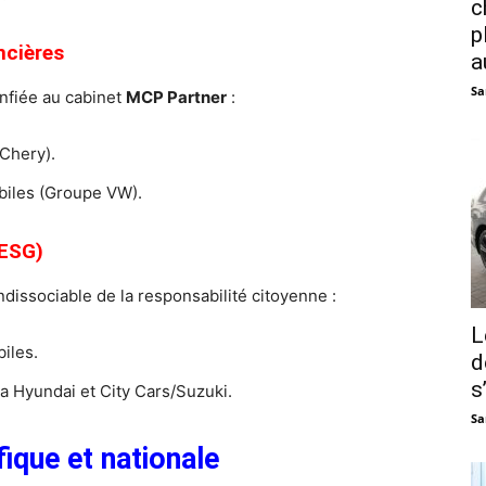
c
p
ncières
a
Sa
onfiée au cabinet
MCP Partner
:
Chery).
iles (Groupe VW).
 ESG)
issociable de la responsabilité citoyenne :
L
iles.
d
s
 Hyundai et City Cars/Suzuki.
Sa
ique et nationale