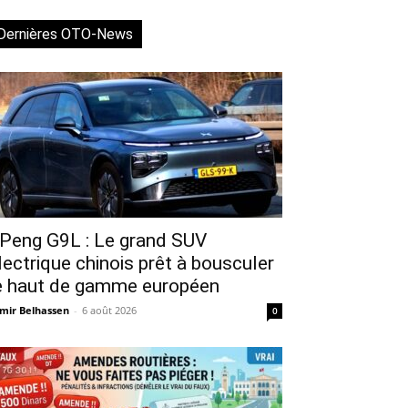
Dernières OTO-News
Peng G9L : Le grand SUV
lectrique chinois prêt à bousculer
e haut de gamme européen
mir Belhassen
-
6 août 2026
0