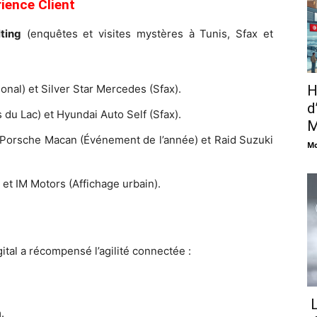
ience Client
ting
(enquêtes et visites mystères à Tunis, Sfax et
H
onal) et Silver Star Mercedes (Sfax).
d
du Lac) et Hyundai Auto Self (Sfax).
M
orsche Macan (Événement de l’année) et Raid Suzuki
Mo
et IM Motors (Affichage urbain).
igital a récompensé l’agilité connectée :
L
.