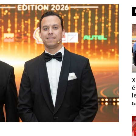
X
é
l
Sa