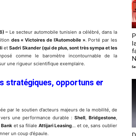
6) –
Le secteur automobile tunisien a célébré, dans la
P
ition
des « Victoires de l’Automobile »
. Porté par les
l
i
et
Sadri Skander (qui de plus, sont très sympa et les
f
imposé comme le baromètre incontournable de la
N
ur une rigueur scientifique exemplaire.
Sa
es stratégiques, opportuns er
cée par le soutien d’acteurs majeurs de la mobilité, de
és vers une performance durable :
Shell
,
Bridgestone
,
i Bank
et sa filiale
Attijari Leasing
… et ce, sans oublier
onner un coup d’épaule.
D