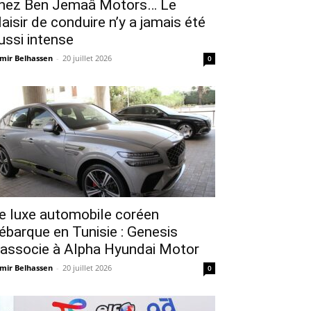
hez Ben Jemaâ Motors… Le
laisir de conduire n’y a jamais été
ussi intense
mir Belhassen
-
20 juillet 2026
0
e luxe automobile coréen
ébarque en Tunisie : Genesis
’associe à Alpha Hyundai Motor
mir Belhassen
-
20 juillet 2026
0