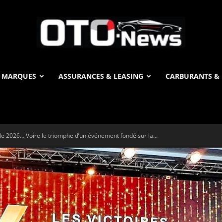
 MARQUES
ASSURANCES & LEASING
CARBURANTS & 
OTO
ile 2026… Voire le triomphe d’un événement fondé sur la...
News