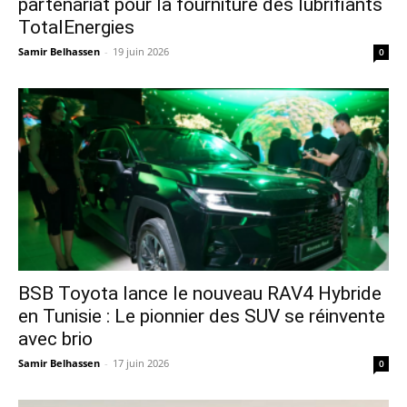
partenariat pour la fourniture des lubrifiants
TotalEnergies
Samir Belhassen
-
19 juin 2026
0
​BSB Toyota lance le nouveau RAV4 Hybride
en Tunisie : Le pionnier des SUV se réinvente
avec brio
Samir Belhassen
-
17 juin 2026
0