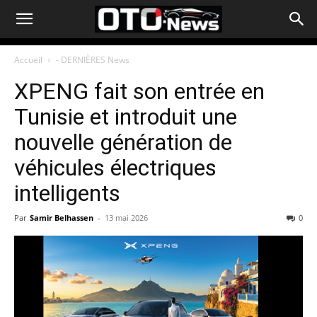
Accueil
- DERNIÈRES News
XPENG fait son entrée en
Tunisie et introduit une
nouvelle génération de
véhicules électriques
intelligents
Par
Samir Belhassen
-
13 mai 2026
0