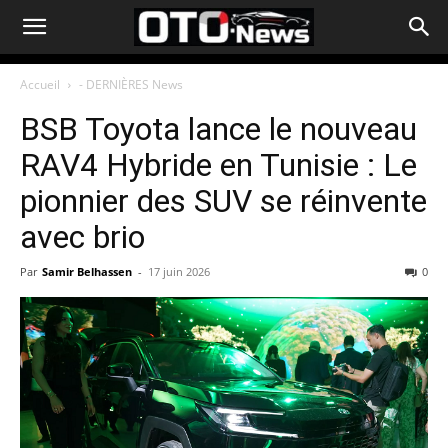
Accueil
- DERNIÈRES News
​BSB Toyota lance le nouveau
RAV4 Hybride en Tunisie : Le
pionnier des SUV se réinvente
avec brio
Par
Samir Belhassen
-
17 juin 2026
0