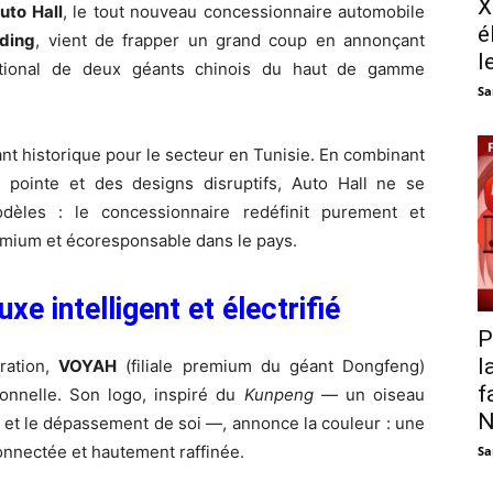
X
uto Hall
, le tout nouveau concessionnaire automobile
é
lding
, vient de frapper un grand coup en annonçant
l
 national de deux géants chinois du haut de gamme
Sa
nt historique pour le secteur en Tunisie. En combinant
 de pointe et des designs disruptifs, Auto Hall ne se
dèles : le concessionnaire redéfinit purement et
emium et écoresponsable dans le pays.
xe intelligent et électrifié
P
l
oration,
VOYAH
(filiale premium du géant Dongfeng)
f
ionnelle. Son logo, inspiré du
Kunpeng
— un oiseau
N
é et le dépassement de soi —, annonce la couleur : une
nnectée et hautement raffinée.
Sa