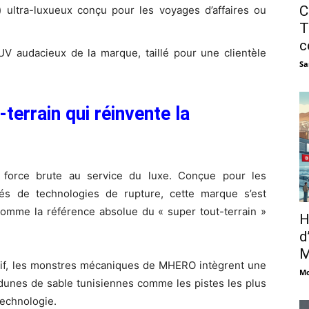
C
ltra-luxueux conçu pour les voyages d’affaires ou
T
c
V audacieux de la marque, taillé pour une clientèle
Sa
errain qui réinvente la
 force brute au service du luxe. Conçue pour les
nés de technologies de rupture, cette marque s’est
comme la référence absolue du « super tout-terrain »
H
d
M
essif, les monstres mécaniques de MHERO intègrent une
Mo
 dunes de sable tunisiennes comme les pistes les plus
technologie.