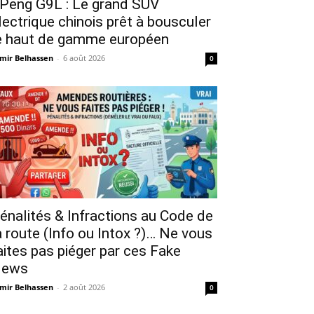
Peng G9L : Le grand SUV
lectrique chinois prêt à bousculer
e haut de gamme européen
mir Belhassen
-
6 août 2026
0
énalités & Infractions au Code de
a route (Info ou Intox ?)… Ne vous
aites pas piéger par ces Fake
ews
mir Belhassen
-
2 août 2026
0