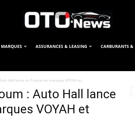
 MARQUES
ASSURANCES & LEASING
CARBURANTS & 
OTO
uto Hall lance en Tunisie les marques VOYAH et...
News
um : Auto Hall lance
marques VOYAH et