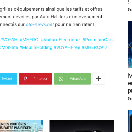
!
rilles d’équipements ainsi que les tarifs et offres
Sa
ement dévoilés par Auto Hall lors d’un événement
connectés sur
oto-news.net
pour ne rien rater !
l #VOYAH #MHERO #VoitureElectrique #PremiumCars
coMobilite #MoulinHolding #VOYAHFree #MHERO917
M
Twitter
Pinterest
WhatsApp
e
p
Sa