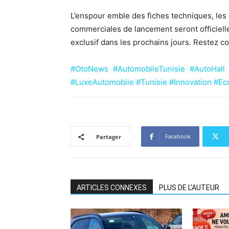
L’enspour emble des fiches techniques, les g
commerciales de lancement seront officiell
exclusif dans les prochains jours. Restez 
#OtoNews #AutomobileTunisie #AutoHal
#LuxeAutomobile #Tunisie #Innovation #E
Facebook
Partager
ARTICLES CONNEXES
PLUS DE L'AUTEUR