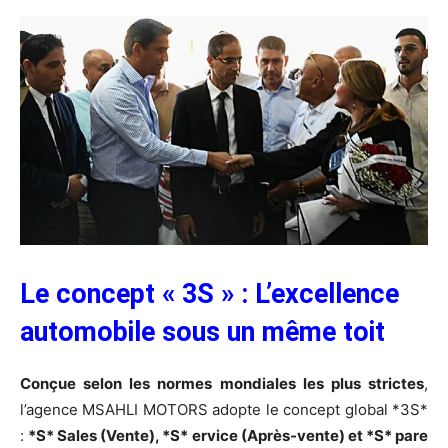
Le concept « 3S » : L’excellence
automobile sous un même toit
Conçue selon les normes mondiales les plus strictes
,
l’agence MSAHLI MOTORS adopte le concept global *3S*
:
*S* Sales (Vente), *S* ervice (Après-vente) et *S* pare