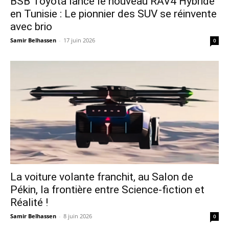
​BSB Toyota lance le nouveau RAV4 Hybride
en Tunisie : Le pionnier des SUV se réinvente
avec brio
Samir Belhassen
-
17 juin 2026
0
La voiture volante franchit, au Salon de
Pékin, la frontière entre Science-fiction et
Réalité !
Samir Belhassen
-
8 juin 2026
0