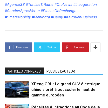
#Agence3S #TunisieTribune #OtoNews #Inauguration
#ServiceApresVente #PiecesDeRechange
#SmartMobility #Mahindra #Geely #KairouanBusiness
Facebook
Twitter
Pinterest
ARTICLES CONNEXES
PLUS DE L'AUTEUR
XPeng G9L : Le grand SUV électrique
chinois prêt à bousculer le haut de
gamme européen
Pénalités & Infractions au Code de la