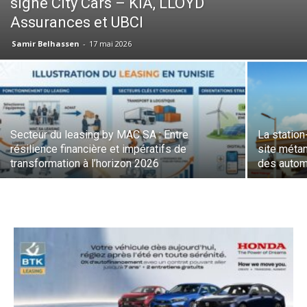
signé City Cars – KIA, LLOYD
Assurances et UBCI
Samir Belhassen
-
17 mai 2026
Secteur du leasing by MAC SA : Entre
La station
résilience financière et impératifs de
site méta
transformation à l’horizon 2026
des autom