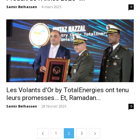
Samir Belhassen
-
4 mars 2025
0
Les Volants d’Or by TotalEnergies ont tenu
leurs promesses… Et, Ramadan...
Samir Belhassen
-
28 février 2025
0
1
2
3