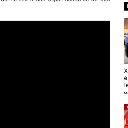
X
é
l
Sa