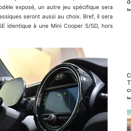
d
odèle exposé, un autre jeu spécifique sera
Sa
ssiques seront aussi au choix. Bref, il sera
 SE identique à une Mini Cooper S/SD, hors
C
T
c
Sa