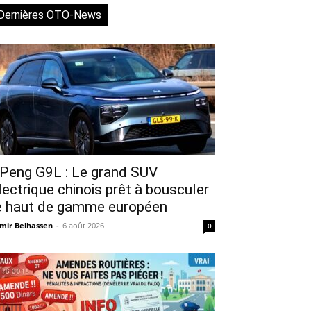
Dernières OTO-News
Peng G9L : Le grand SUV
lectrique chinois prêt à bousculer
e haut de gamme européen
mir Belhassen
-
6 août 2026
0