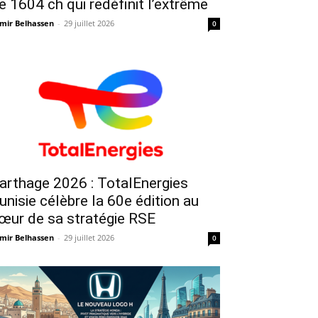
e 1604 ch qui redéfinit l’extrême
mir Belhassen
-
29 juillet 2026
0
arthage 2026 : TotalEnergies
unisie célèbre la 60e édition au
œur de sa stratégie RSE
mir Belhassen
-
29 juillet 2026
0