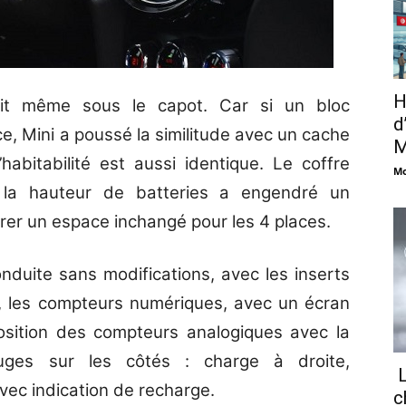
H
uit même sous le capot. Car si un bloc
d
e, Mini a poussé la similitude avec un cache
M
habitabilité est aussi identique. Le coffre
Mo
e la hauteur de batteries a engendré un
r un espace inchangé pour les 4 places.
nduite sans modifications, avec les inserts
t, les compteurs numériques, avec un écran
position des compteurs analogiques avec la
uges sur les côtés : charge à droite,
L
ec indication de recharge.
c