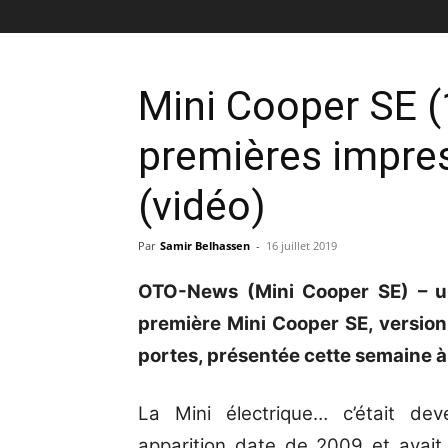
Mini Cooper SE (
premières impres
(vidéo)
Par
Samir Belhassen
-
16 juillet 2019
OTO-News (Mini Cooper SE) – un 
première Mini Cooper SE, version
portes, présentée cette semaine 
La Mini électrique… c’était d
apparition date de 2009 et avait