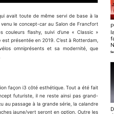
qui avait toute de même servi de base à la
 venu le concept-car au Salon de Francfort
P
l
 couleurs flashy, suivi d’une « Classic »
f
rie est présentée en 2019. C’est à Rotterdam,
N
 vélos omniprésents et sa modernité, que
Sa
.
ion façon i3 côté esthétique. Tout a été fait
ncept futuriste, il ne reste ainsi pas grand-
cu au passage à la grande série, la calandre
D
ches jaune/vert seront en option. Outre les