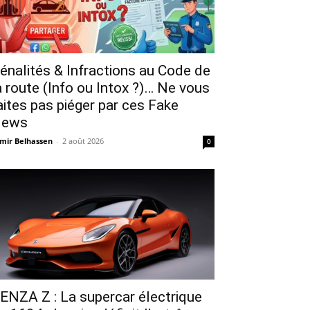
énalités & Infractions au Code de
a route (Info ou Intox ?)… Ne vous
aites pas piéger par ces Fake
ews
mir Belhassen
-
2 août 2026
0
ENZA Z : La supercar électrique