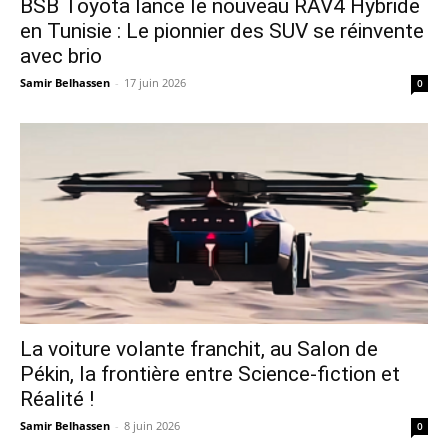
​BSB Toyota lance le nouveau RAV4 Hybride
en Tunisie : Le pionnier des SUV se réinvente
avec brio
Samir Belhassen
-
17 juin 2026
0
La voiture volante franchit, au Salon de
Pékin, la frontière entre Science-fiction et
Réalité !
Samir Belhassen
-
8 juin 2026
0