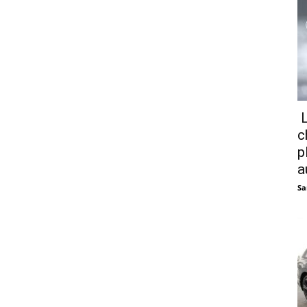
L
c
p
a
Sa