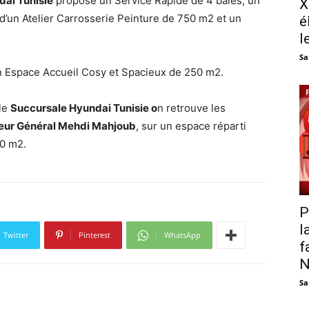
dai Tunisie
propose un Service Rapide de 4 baies, un
X
d’un Atelier Carrosserie Peinture de 750 m2 et un
é
l
Sa
n Espace Accueil Cosy et Spacieux de 250 m2.
lle
Succursale Hyundai Tunisie o
n retrouve les
eur Général Mehdi Mahjoub
, sur un espace réparti
00 m2.
P
l
Twitter
Pinterest
WhatsApp
f
N
Sa