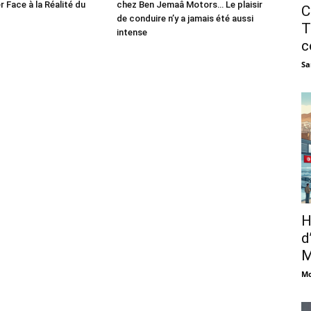
r Face à la Réalité du
chez Ben Jemaâ Motors… Le plaisir
C
de conduire n’y a jamais été aussi
T
intense
c
Sa
H
d
M
Mo