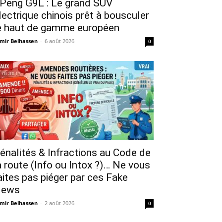
Peng G9L : Le grand SUV
lectrique chinois prêt à bousculer
e haut de gamme européen
mir Belhassen
-
6 août 2026
0
énalités & Infractions au Code de
a route (Info ou Intox ?)… Ne vous
aites pas piéger par ces Fake
ews
mir Belhassen
-
2 août 2026
0