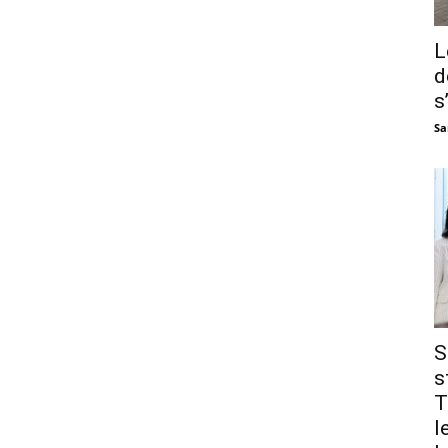
L
d
s
Sa
S
s
T
l