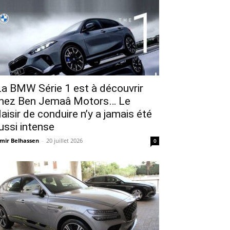
a BMW Série 1 est à découvrir
hez Ben Jemaâ Motors… Le
laisir de conduire n’y a jamais été
ussi intense
mir Belhassen
-
20 juillet 2026
0