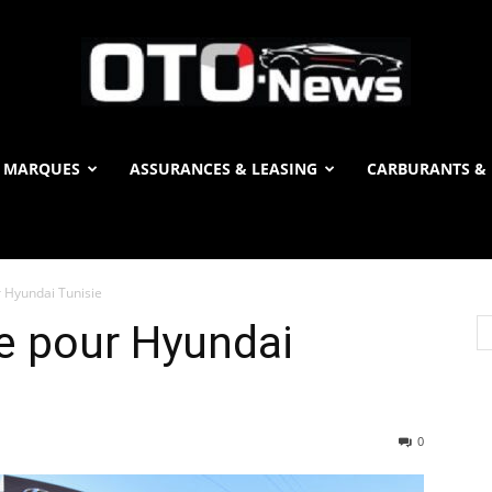
 MARQUES
ASSURANCES & LEASING
CARBURANTS & 
OTO
 Hyundai Tunisie
News
e pour Hyundai
0