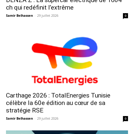
DENZA Z : La supercar électrique de 1604
ch qui redéfinit l’extrême
Samir Belhassen
-
29 juillet 2026
0
Carthage 2026 : TotalEnergies Tunisie
célèbre la 60e édition au cœur de sa
stratégie RSE
Samir Belhassen
-
29 juillet 2026
0