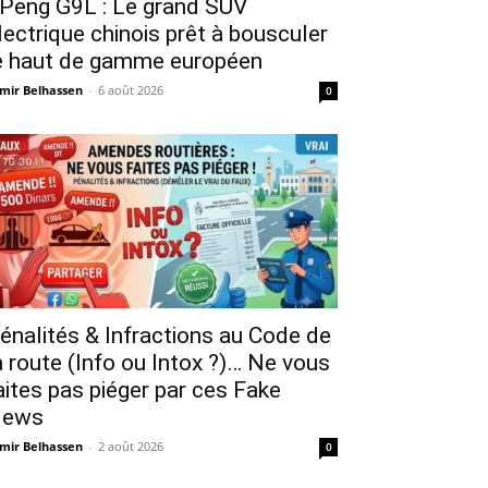
Peng G9L : Le grand SUV
lectrique chinois prêt à bousculer
e haut de gamme européen
mir Belhassen
-
6 août 2026
0
énalités & Infractions au Code de
a route (Info ou Intox ?)… Ne vous
aites pas piéger par ces Fake
ews
mir Belhassen
-
2 août 2026
0