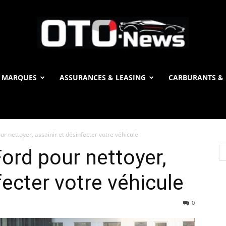
 MARQUES
ASSURANCES & LEASING
CARBURANTS & 
OTO
ur nettoyer, assainir et désinfecter votre véhicule
News
Ford pour nettoyer,
fecter votre véhicule
0