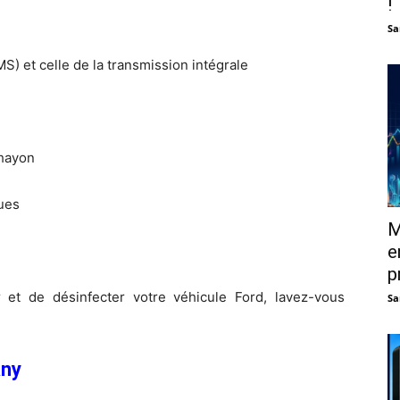
!
Sa
) et celle de la transmission intégrale
 hayon
ues
M
e
p
 et de désinfecter votre véhicule Ford, lavez-vous
Sa
any