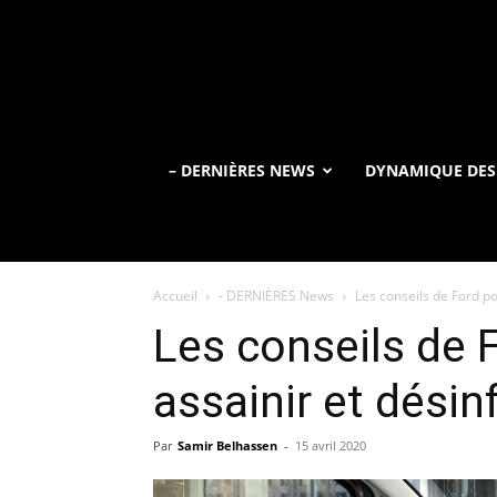
– DERNIÈRES NEWS
DYNAMIQUE DES
Accueil
- DERNIÈRES News
Les conseils de Ford po
Les conseils de 
assainir et désin
Par
Samir Belhassen
-
15 avril 2020