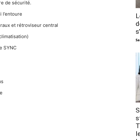
re de sécurité.
 l’entoure
L
d
raux et rétroviseur central
s
limatisation)
Sa
ile SYNC
us
ce
S
s
T
l