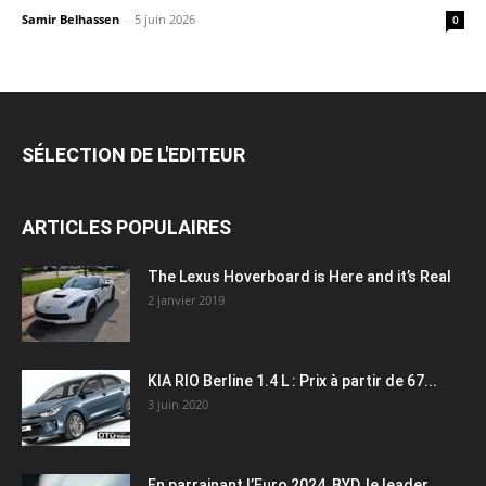
Samir Belhassen
-
5 juin 2026
0
SÉLECTION DE L'EDITEUR
ARTICLES POPULAIRES
The Lexus Hoverboard is Here and it’s Real
2 janvier 2019
KIA RIO Berline 1.4 L : Prix à partir de 67...
3 juin 2020
En parrainant l’Euro 2024, BYD, le leader