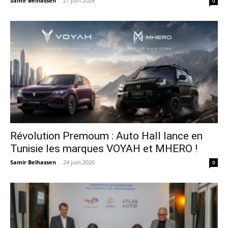
Samir Belhassen
-
27 juin 2026
0
Révolution Premoum : Auto Hall lance en
Tunisie les marques VOYAH et MHERO !
Samir Belhassen
-
24 juin 2026
0