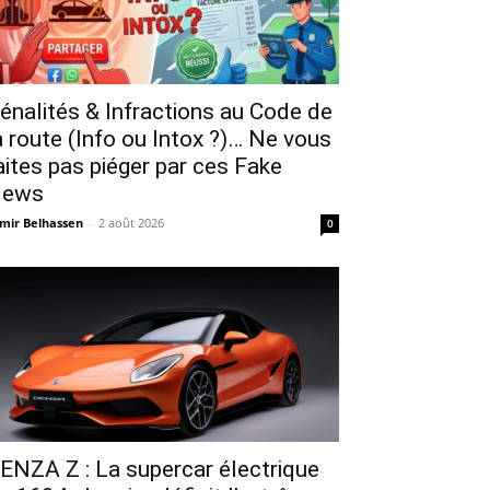
énalités & Infractions au Code de
a route (Info ou Intox ?)… Ne vous
aites pas piéger par ces Fake
ews
mir Belhassen
-
2 août 2026
0
ENZA Z : La supercar électrique