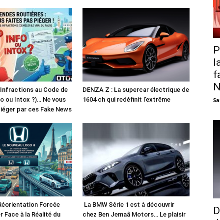
P
l
f
N
 Infractions au Code de
DENZA Z : La supercar électrique de
fo ou Intox ?)… Ne vous
1604 ch qui redéfinit l’extrême
Sa
piéger par ces Fake News
Réorientation Forcée
La BMW Série 1 est à découvrir
D
r Face à la Réalité du
chez Ben Jemaâ Motors… Le plaisir