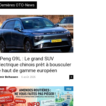
Dernières OTO-News
Peng G9L : Le grand SUV
lectrique chinois prêt à bousculer
e haut de gamme européen
mir Belhassen
-
6 août 2026
0