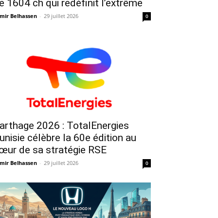
e 1604 ch qui redéfinit l’extrême
mir Belhassen
-
29 juillet 2026
0
arthage 2026 : TotalEnergies
unisie célèbre la 60e édition au
œur de sa stratégie RSE
mir Belhassen
-
29 juillet 2026
0