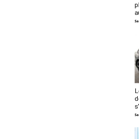
p
a
Sa
L
d
s
Sa