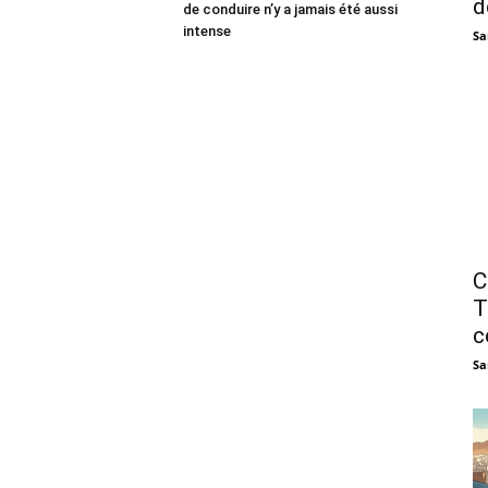
d
de conduire n’y a jamais été aussi
intense
Sa
C
T
c
Sa