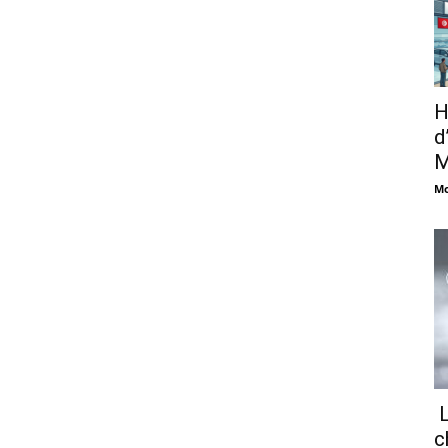
H
d
M
Mo
L
c