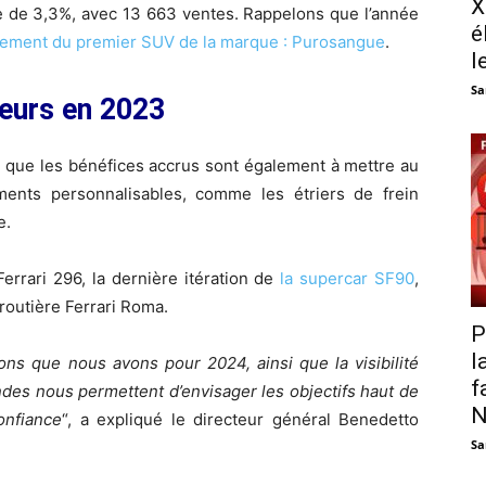
X
re de 3,3%, avec 13 663 ventes. Rappelons que l’année
é
cement du premier SUV de la marque : Purosangue
.
l
Sa
teurs en 2023
ue que les bénéfices accrus sont également à mettre au
ments personnalisables, comme les étriers de frein
e.
errari 296, la dernière itération de
la supercar SF90
,
 routière Ferrari Roma.
P
l
ons que nous avons pour 2024, ainsi que la visibilité
f
des nous permettent d’envisager les objectifs haut de
N
nfiance
“, a expliqué le directeur général Benedetto
Sa