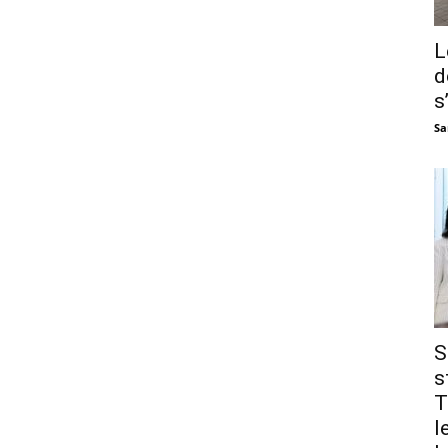
L
d
s
Sa
S
s
T
l