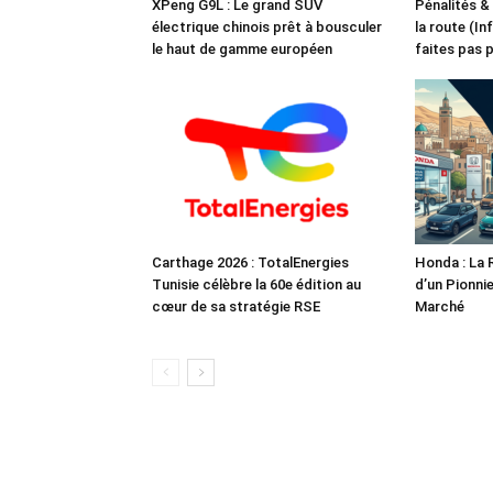
XPeng G9L : Le grand SUV
Pénalités &
électrique chinois prêt à bousculer
la route (In
le haut de gamme européen
faites pas 
Carthage 2026 : TotalEnergies
Honda : La 
Tunisie célèbre la 60e édition au
d’un Pionnie
cœur de sa stratégie RSE
Marché