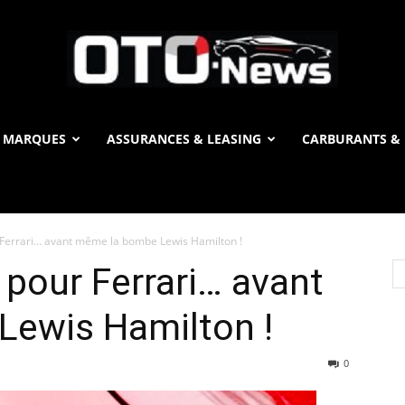
 MARQUES
ASSURANCES & LEASING
CARBURANTS & 
OTO
 Ferrari… avant même la bombe Lewis Hamilton !
News
 pour Ferrari… avant
ewis Hamilton !
0