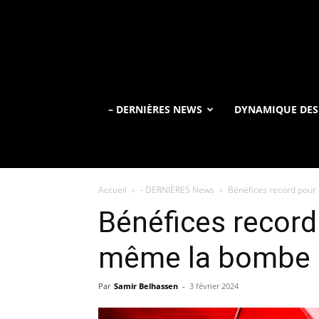
– DERNIÈRES NEWS
DYNAMIQUE DES
Accueil
- DERNIÈRES News
Bénéfices record pour
Bénéfices record
même la bombe L
Par
Samir Belhassen
-
3 février 2024