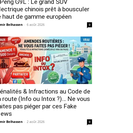
Peng G9L : Le grand SUV
lectrique chinois prêt à bousculer
e haut de gamme européen
mir Belhassen
-
6 août 2026
0
énalités & Infractions au Code de
a route (Info ou Intox ?)… Ne vous
aites pas piéger par ces Fake
ews
mir Belhassen
-
2 août 2026
0