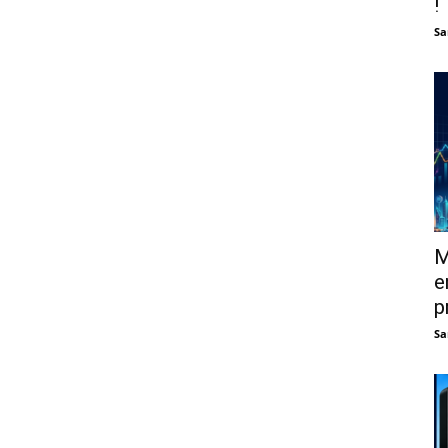
!
Sa
M
e
p
Sa