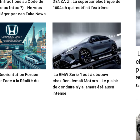
 Infractions au Code de
DENZA Z : La supercar électrique de
fo ou Intox ?)… Ne vous
1604 ch qui redéfinit l’extrême
piéger par ces Fake News
L
c
p
Réorientation Forcée
La BMW Série 1 est à découvrir
a
r Face à la Réalité du
chez Ben Jemaâ Motors… Le plaisir
Sa
de conduire n’y a jamais été aussi
intense