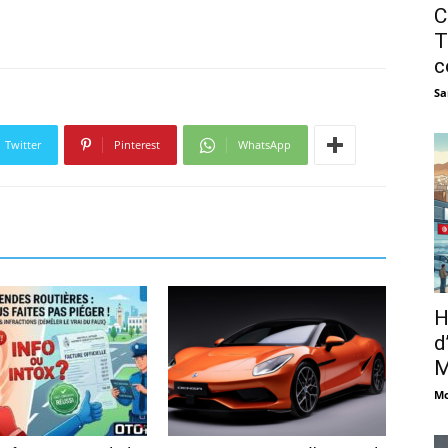
C
T
c
Sa
Twitter
Pinterest
WhatsApp
H
d
M
Mo