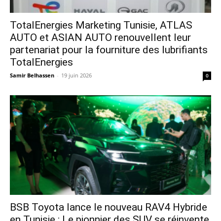
TotalEnergies Marketing Tunisie, ATLAS
AUTO et ASIAN AUTO renouvellent leur
partenariat pour la fourniture des lubrifiants
TotalEnergies
Samir Belhassen
-
19 juin 2026
0
​BSB Toyota lance le nouveau RAV4 Hybride
en Tunisie : Le pionnier des SUV se réinvente