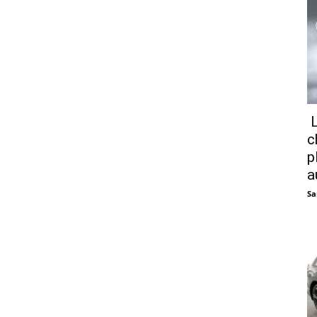
L
c
p
a
Sa