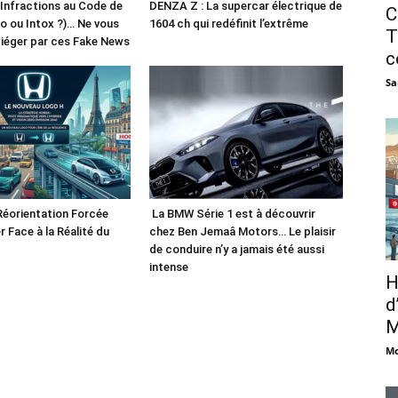
 Infractions au Code de
DENZA Z : La supercar électrique de
C
fo ou Intox ?)… Ne vous
1604 ch qui redéfinit l’extrême
T
piéger par ces Fake News
c
Sa
Réorientation Forcée
La BMW Série 1 est à découvrir
r Face à la Réalité du
chez Ben Jemaâ Motors… Le plaisir
de conduire n’y a jamais été aussi
intense
H
d
M
Mo