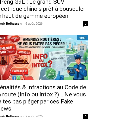
Peng G9L : Le grand SUV
lectrique chinois prêt à bousculer
e haut de gamme européen
mir Belhassen
-
6 août 2026
0
énalités & Infractions au Code de
a route (Info ou Intox ?)… Ne vous
aites pas piéger par ces Fake
ews
mir Belhassen
-
2 août 2026
0