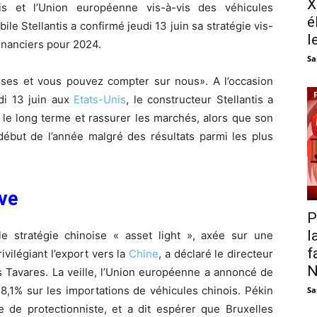
X
is et l’Union européenne vis-à-vis des véhicules
é
ile Stellantis a confirmé jeudi 13 juin sa stratégie vis-
l
financiers pour 2024.
Sa
ses et vous pouvez compter sur nous». A l’occasion
di 13 juin aux
Etats-Unis
, le constructeur Stellantis a
ur le long terme et rassurer les marchés, alors que son
début de l’année malgré des résultats parmi les plus
ive
P
l
e stratégie chinoise « asset light », axée sur une
f
ivilégiant l’export vers la
Chine
, a déclaré le directeur
N
s Tavares. La veille, l’Union européenne a annoncé de
8,1% sur les importations de véhicules chinois. Pékin
Sa
ée de protectionniste, et a dit espérer que Bruxelles