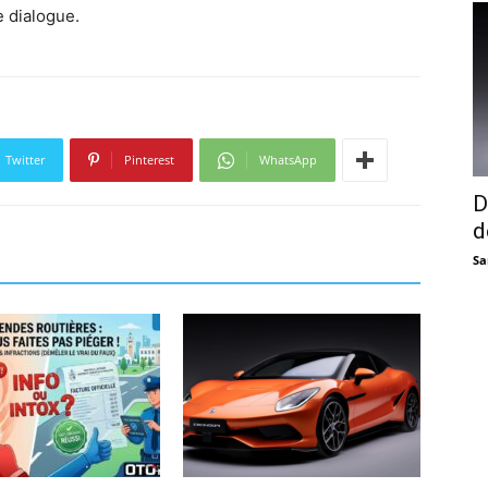
e dialogue.
Twitter
Pinterest
WhatsApp
D
d
Sa