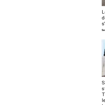
L
d
s
Sa
S
s
T
l