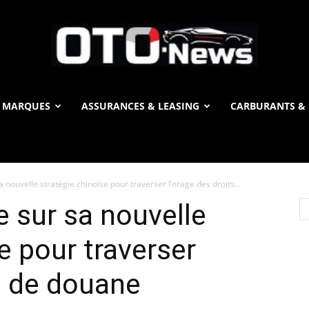
 MARQUES
ASSURANCES & LEASING
CARBURANTS & 
OTO
a nouvelle stratégie chinoise pour traverser l’orage des droits...
News
e sur sa nouvelle
e pour traverser
ts de douane