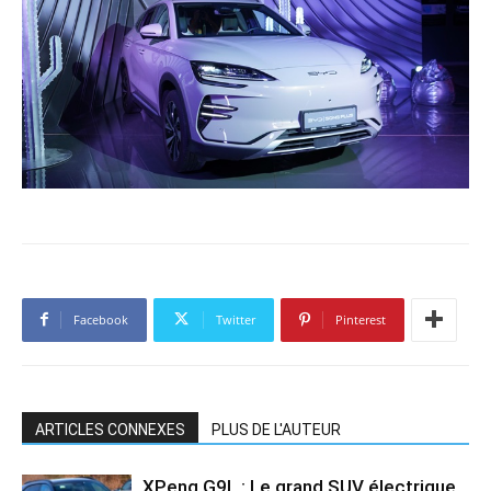
Facebook
Twitter
Pinterest
ARTICLES CONNEXES
PLUS DE L'AUTEUR
XPeng G9L : Le grand SUV électrique