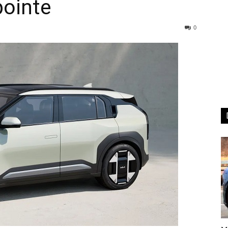
ointe
0