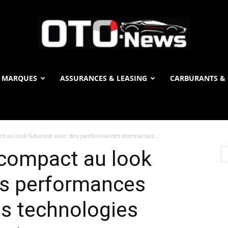
 MARQUES
ASSURANCES & LEASING
CARBURANTS & 
OTO
t au look futuriste avec des performances étonnantes...
News
 compact au look
es performances
s technologies