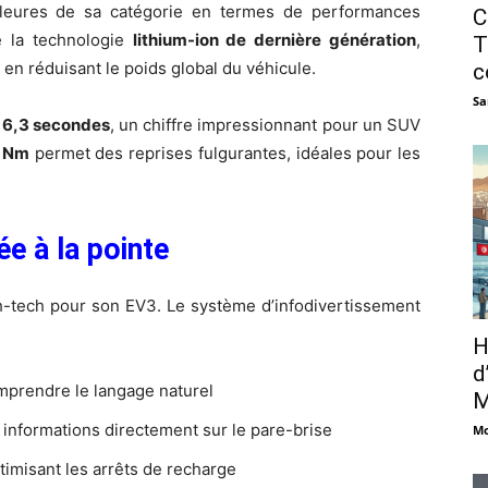
illeures de sa catégorie en termes de performances
C
se la technologie
lithium-ion de dernière génération
,
T
 en réduisant le poids global du véhicule.
c
Sa
n
6,3 secondes
, un chiffre impressionnant pour un SUV
 Nm
permet des reprises fulgurantes, idéales pour les
e à la pointe
gh-tech pour son EV3. Le système d’infodivertissement
H
d
mprendre le langage naturel
M
s informations directement sur le pare-brise
Mo
optimisant les arrêts de recharge