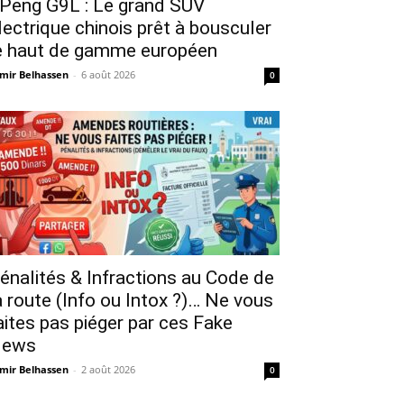
Peng G9L : Le grand SUV
lectrique chinois prêt à bousculer
e haut de gamme européen
mir Belhassen
-
6 août 2026
0
énalités & Infractions au Code de
a route (Info ou Intox ?)… Ne vous
aites pas piéger par ces Fake
ews
mir Belhassen
-
2 août 2026
0