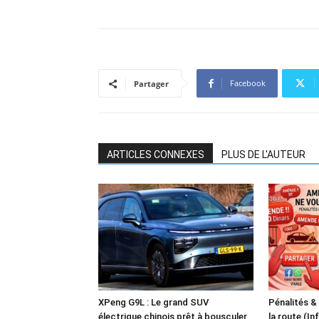
Facebook
Partager
ARTICLES CONNEXES
PLUS DE L'AUTEUR
XPeng G9L : Le grand SUV
Pénalités &
électrique chinois prêt à bousculer
la route (In