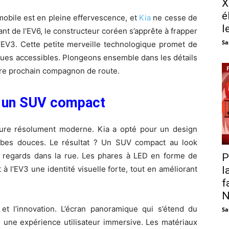
X
é
obile est en pleine effervescence, et
Kia
ne cesse de
l
nt de l’EV6, le constructeur coréen s’apprête à frapper
Sa
’EV3. Cette petite merveille technologique promet de
ques accessibles. Plongeons ensemble dans les détails
otre prochain compagnon de route.
r un SUV compact
lure résolument moderne. Kia a opté pour un design
urbes douces. Le résultat ? Un SUV compact au look
es regards dans la rue. Les phares à LED en forme de
P
 l’EV3 une identité visuelle forte, tout en améliorant
l
f
N
té et l’innovation. L’écran panoramique qui s’étend du
Sa
e une expérience utilisateur immersive. Les matériaux