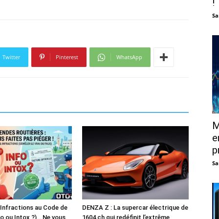
!
Sa
Twitter
Pinterest
WhatsApp
M
e
p
Sa
 Infractions au Code de
DENZA Z : La supercar électrique de
fo ou Intox ?)… Ne vous
1604 ch qui redéfinit l’extrême