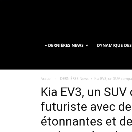
– DERNIÈRES NEWS
DYNAMIQUE DES
Accueil
- DERNIÈRES News
Kia EV3, un SUV compac
Kia EV3, un SUV
futuriste avec d
étonnantes et de