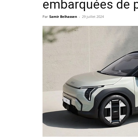
embarquées de p
Par
Samir Belhassen
-
29 juillet 2024