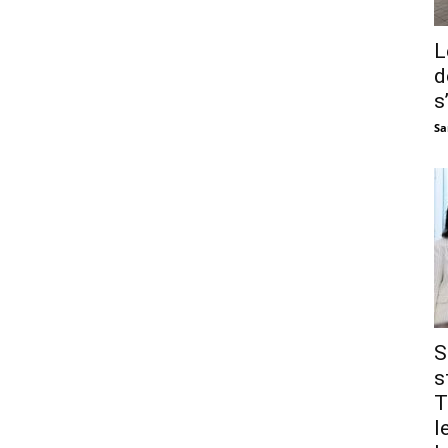
L
d
s
Sa
S
s
T
l