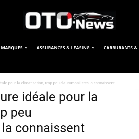
 MARQUES
ASSURANCES & LEASING
CARBURANTS & 
OTO
éale pour la climatisation, trop peu d’automobilistes la connaissent
News
ure idéale pour la
op peu
 la connaissent