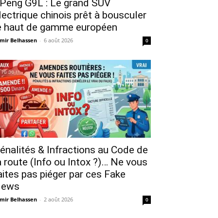
Peng G9L : Le grand SUV
lectrique chinois prêt à bousculer
e haut de gamme européen
mir Belhassen
-
6 août 2026
0
énalités & Infractions au Code de
a route (Info ou Intox ?)… Ne vous
aites pas piéger par ces Fake
ews
mir Belhassen
-
2 août 2026
0