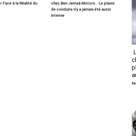
r Face à la Réalité du
chez Ben Jemaâ Motors… Le plaisir
de conduire n’y a jamais été aussi
intense
L
c
p
a
Sa