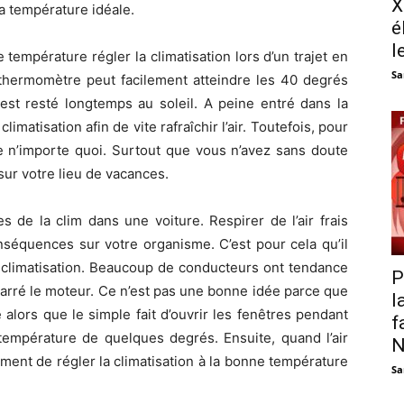
X
la température idéale.
é
l
le température régler la climatisation lors d’un trajet en
Sa
le thermomètre peut facilement atteindre les 40 degrés
e est resté longtemps au soleil. A peine entré dans la
climatisation afin de vite rafraîchir l’air. Toutefois, pour
ire n’importe quoi. Surtout que vous n’avez sans doute
ur votre lieu de vacances.
es de la clim dans une voiture. Respirer de l’air frais
nséquences sur votre organisme. C’est pour cela qu’il
 climatisation. Beaucoup de conducteurs ont tendance
P
marré le moteur. Ce n’est pas une bonne idée parce que
l
alors que le simple fait d’ouvrir les fenêtres pendant
f
 température de quelques degrés. Ensuite, quand l’air
N
ment de régler la climatisation à la bonne température
Sa