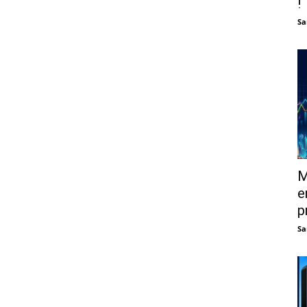
!
Sa
M
e
p
Sa