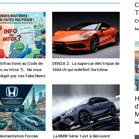
C
T
c
Sa
 Infractions au Code de
DENZA Z : La supercar électrique de
fo ou Intox ?)… Ne vous
1604 ch qui redéfinit l’extrême
piéger par ces Fake News
H
d
M
Mo
Réorientation Forcée
La BMW Série 1 est à découvrir