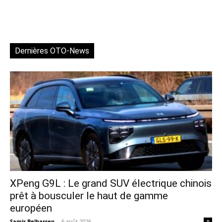
Dernières OTO-News
XPeng G9L : Le grand SUV électrique chinois
prêt à bousculer le haut de gamme
européen
Samir Belhassen
-
6 août 2026
0