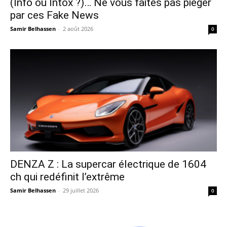
(Info ou Intox ?)… Ne vous faites pas piéger
par ces Fake News
Samir Belhassen
-
2 août 2026
0
DENZA Z : La supercar électrique de 1604
ch qui redéfinit l’extrême
Samir Belhassen
-
29 juillet 2026
0