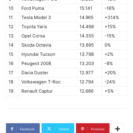
10
Ford Puma
15.141
-16%
11
Tesla Model 3
14.965
+314%
12
Toyota Yaris
14.468
+15%
13
Opel Corsa
14.355
-15%
14
Skoda Octavia
13.895
0%
15
Hyundai Tucson
13.798
+2%
16
Peugeot 2008
13.203
-8%
17
Dacia Duster
12.977
+20%
18
Volkswagen T-Roc
12.794
-24%
19
Renault Captur
12.686
+5%
Facebook
Twitter
Pinterest