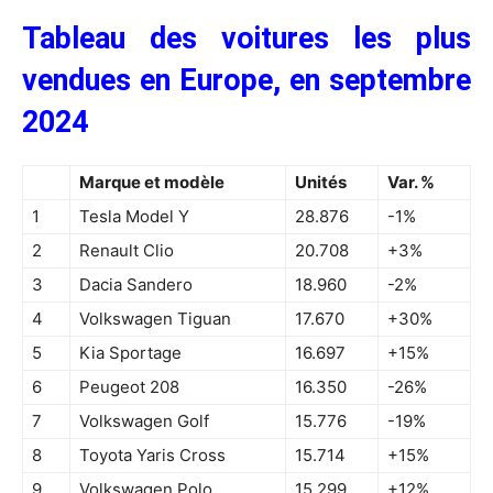
Tableau des voitures les plus
vendues en Europe, en septembre
2024
Marque et modèle
Unités
Var. %
1
Tesla Model Y
28.876
-1%
2
Renault Clio
20.708
+3%
3
Dacia Sandero
18.960
-2%
4
Volkswagen Tiguan
17.670
+30%
5
Kia Sportage
16.697
+15%
6
Peugeot 208
16.350
-26%
7
Volkswagen Golf
15.776
-19%
8
Toyota Yaris Cross
15.714
+15%
9
Volkswagen Polo
15.299
+12%