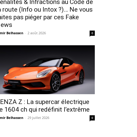
énalités & Infractions au Code de
a route (Info ou Intox ?)… Ne vous
aites pas piéger par ces Fake
ews
mir Belhassen
-
2 août 2026
0
ENZA Z : La supercar électrique
e 1604 ch qui redéfinit l’extrême
mir Belhassen
-
29 juillet 2026
0