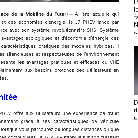
P
l
nce de la Mobilité du Futur) –
À l’ère actuelle qui
f
e et des économies d’énergie, le J7 PHEV lancé par
N
rce avec son système révolutionnaire SHS (Système
Sa
avantages écologiques et d’économie d’énergie des
caractéristiques pratiques des modèles hybrides. Il
ues silencieuses et respectueuses de l’environnement
présente les avantages pratiques et efficaces du VHE
 pleinement aux besoins profonds des utilisateurs en
ées.
mitée
D
d
PHEV offre aux utilisateurs une expérience de trajet
Sa
onnement grâce à ses caractéristiques de véhicule
it. lorsque vous parcourez de longues distances ou que
ères compliquées, le J7 PHEV s’appuie sur son puissant