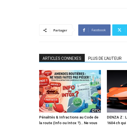
Facebook
Partager
ARTICLES CONNEXES
PLUS DE L'AUTEUR
Pénalités & Infractions au Code de
DENZA Z : L
la route (Info ou Intox ?)… Ne vous
1604 ch qui 