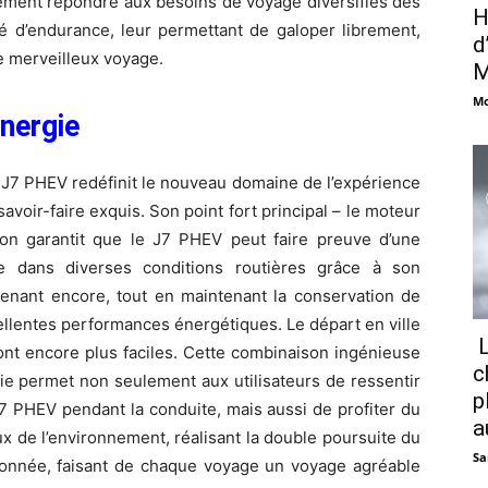
tement répondre aux besoins de voyage diversifiés des
H
té d’endurance, leur permettant de galoper librement,
d
ue merveilleux voyage.
M
Mo
nergie
J7 PHEV redéfinit le nouveau domaine de l’expérience
voir-faire exquis. Son point fort principal – le moteur
on garantit que le J7 PHEV peut faire preuve d’une
ie dans diverses conditions routières grâce à son
prenant encore, tout en maintenant la conservation de
ellentes performances énergétiques. Le départ en ville
L
ont encore plus faciles. Cette combinaison ingénieuse
c
ie permet non seulement aux utilisateurs de ressentir
p
7 PHEV pendant la conduite, mais aussi de profiter du
a
ux de l’environnement, réalisant la double poursuite du
Sa
ionnée, faisant de chaque voyage un voyage agréable