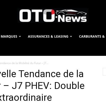
 MARQUES
ASSURANCES & LEASING
CARBURANTS & 
OTO
ndance de la Mobilité du Futur – J7...
News
elle Tendance de la
r – J7 PHEV: Double
xtraordinaire