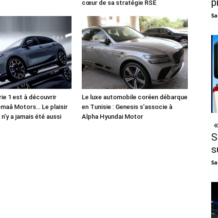
p
cœur de sa stratégie RSE
Sa
e 1 est à découvrir
Le luxe automobile coréen débarque
maâ Motors… Le plaisir
en Tunisie : Genesis s’associe à
n’y a jamais été aussi
Alpha Hyundai Motor
«
S
s
Sa