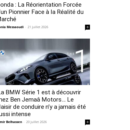
onda : La Réorientation Forcée
’un Pionnier Face à la Réalité du
arché
nia Messaoudi
-
21 juillet 2026
0
a BMW Série 1 est à découvrir
hez Ben Jemaâ Motors… Le
laisir de conduire n’y a jamais été
ussi intense
mir Belhassen
-
20 juillet 2026
0