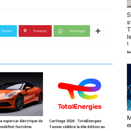
S
s
T
Twitter
Pinterest
WhatsApp
l
!
Sa
M
a supercar électrique de
Carthage 2026 : TotalEnergies
e
redéfinit l’extrême
Tunisie célèbre la 60e édition au