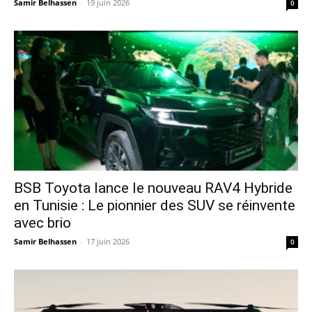
Samir Belhassen
-
19 juin 2026
0
​BSB Toyota lance le nouveau RAV4 Hybride
en Tunisie : Le pionnier des SUV se réinvente
avec brio
Samir Belhassen
-
17 juin 2026
0