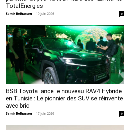
TotalEnergies
Samir Belhassen
-
19 juin 2026
0
​BSB Toyota lance le nouveau RAV4 Hybride
en Tunisie : Le pionnier des SUV se réinvente
avec brio
Samir Belhassen
-
17 juin 2026
0