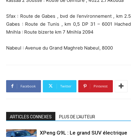
kassaa 2 Sousse : Route de ceinture , 4022 Z.I Akouda
Sfax : Route de Gabes , bvd de l’environnement , km 2.5
Gabes : Route de Tunis , km 0,5 DP 31 – 6001 Hached
Mnihla : Route bizerte km 7 Mnihla 2094
Nabeul : Avenue du Grand Maghreb Nabeul, 8000
Facebook
Twitter
Pinterest
ARTICLES CONNEXES
PLUS DE L'AUTEUR
XPeng G9L : Le grand SUV électrique