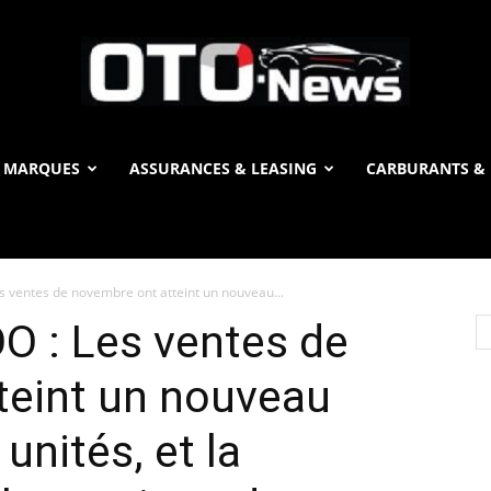
 MARQUES
ASSURANCES & LEASING
CARBURANTS & 
OTO
ventes de novembre ont atteint un nouveau...
News
 : Les ventes de
teint un nouveau
unités, et la