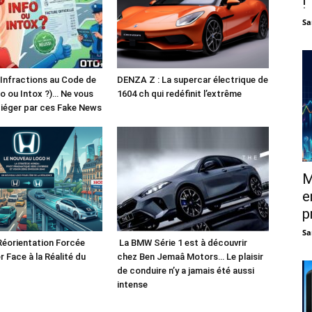
!
Sa
 Infractions au Code de
DENZA Z : La supercar électrique de
fo ou Intox ?)… Ne vous
1604 ch qui redéfinit l’extrême
piéger par ces Fake News
M
e
p
Sa
Réorientation Forcée
La BMW Série 1 est à découvrir
r Face à la Réalité du
chez Ben Jemaâ Motors… Le plaisir
de conduire n’y a jamais été aussi
intense