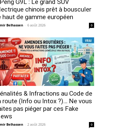
Peng G9L : Le grand SUV
lectrique chinois prêt à bousculer
e haut de gamme européen
mir Belhassen
-
6 août 2026
0
énalités & Infractions au Code de
a route (Info ou Intox ?)… Ne vous
aites pas piéger par ces Fake
ews
mir Belhassen
-
2 août 2026
0