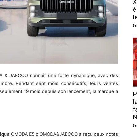
X
é
l
Sa
 & JAECOO connaît une forte dynamique, avec des
mbre. Pendant sept mois consécutifs, leurs ventes
 seulement 19 mois depuis son lancement, la marque a
P
l
f
N
Sa
étique OMODA E5 d’OMODA&JAECOO a reçu deux notes