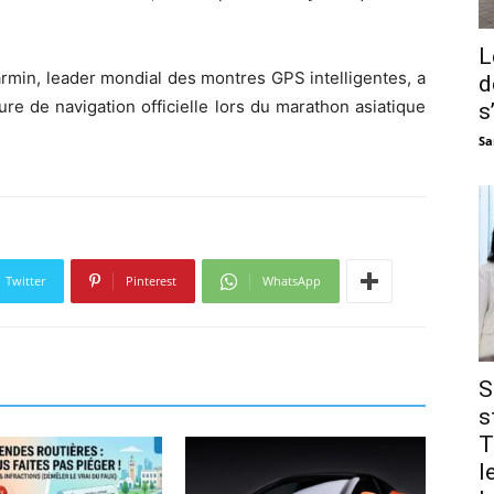
L
armin, leader mondial des montres GPS intelligentes, a
d
re de navigation officielle lors du marathon asiatique
s
Sa
Twitter
Pinterest
WhatsApp
S
s
T
l