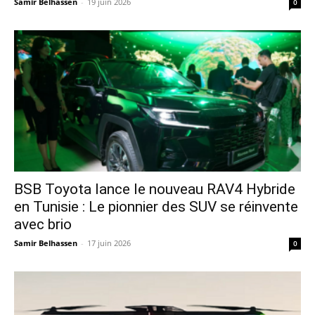
Samir Belhassen
-
19 juin 2026
0
​BSB Toyota lance le nouveau RAV4 Hybride
en Tunisie : Le pionnier des SUV se réinvente
avec brio
Samir Belhassen
-
17 juin 2026
0