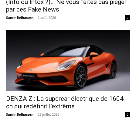
(Info ou Intox ?)… Ne vous faites pas piéger
par ces Fake News
Samir Belhassen
-
2 août 2026
0
DENZA Z : La supercar électrique de 1604
ch qui redéfinit l’extrême
Samir Belhassen
-
29 juillet 2026
0