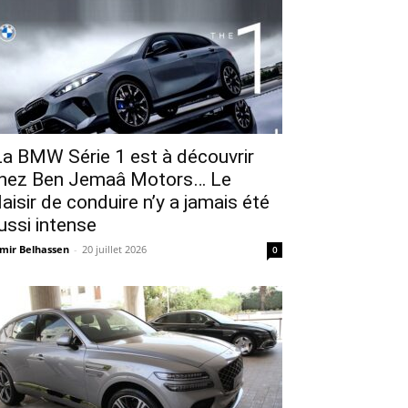
a BMW Série 1 est à découvrir
hez Ben Jemaâ Motors… Le
laisir de conduire n’y a jamais été
ussi intense
mir Belhassen
-
20 juillet 2026
0