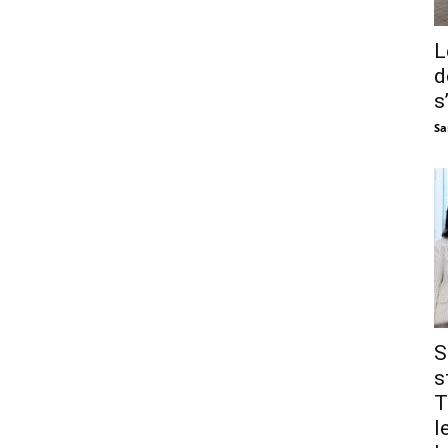
L
d
s
Sa
S
s
T
l