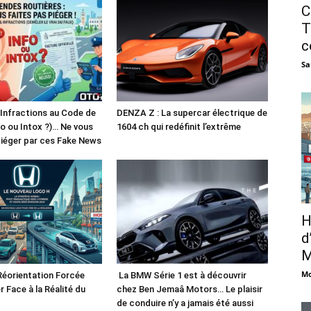
C
T
c
Sa
 Infractions au Code de
DENZA Z : La supercar électrique de
fo ou Intox ?)… Ne vous
1604 ch qui redéfinit l’extrême
piéger par ces Fake News
H
d
M
Mo
Réorientation Forcée
La BMW Série 1 est à découvrir
r Face à la Réalité du
chez Ben Jemaâ Motors… Le plaisir
de conduire n’y a jamais été aussi