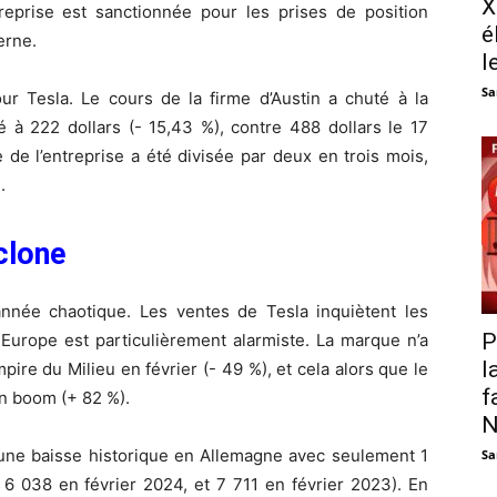
X
treprise est sanctionnée pour les prises de position
é
erne.
l
Sa
r Tesla. Le cours de la firme d’Austin a chuté à la
 à 222 dollars (- 15,43 %), contre 488 dollars le 17
 de l’entreprise a été divisée par deux en trois mois,
.
clone
nnée chaotique. Les ventes de Tesla inquiètent les
P
 Europe est particulièrement alarmiste. La marque n’a
l
ire du Milieu en février (- 49 %), et cela alors que le
f
in boom (+ 82 %).
N
é une baisse historique en Allemagne avec seulement 1
Sa
 6 038 en février 2024, et 7 711 en février 2023). En