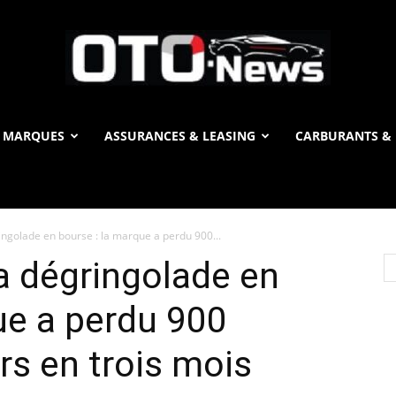
 MARQUES
ASSURANCES & LEASING
CARBURANTS & 
OTO
ingolade en bourse : la marque a perdu 900...
News
a dégringolade en
ue a perdu 900
ars en trois mois