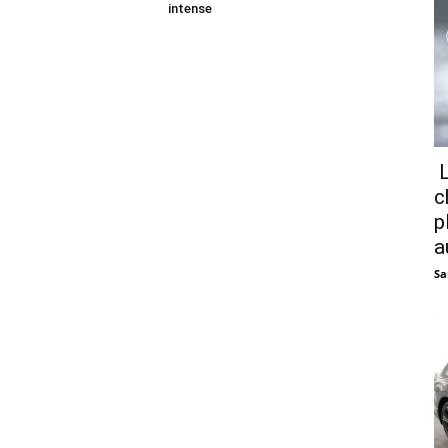
intense
L
c
p
a
Sa