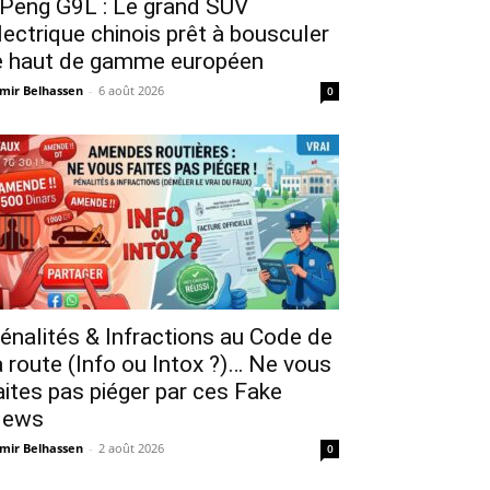
Peng G9L : Le grand SUV
lectrique chinois prêt à bousculer
e haut de gamme européen
mir Belhassen
-
6 août 2026
0
énalités & Infractions au Code de
a route (Info ou Intox ?)… Ne vous
aites pas piéger par ces Fake
ews
mir Belhassen
-
2 août 2026
0