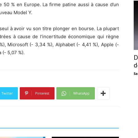
e 50 % en Europe. La firme patine aussi à cause d’un
uveau Model Y.
seul à avoir vu son titre plonger en bourse. La plupart
drées à cause de l’incertitude économique qui règne
%), Microsoft (- 3,34 %), Alphabet (- 4,41 %), Apple (-
 (- 5,07 %).
D
d
Sa
Twitter
Pinterest
WhatsApp