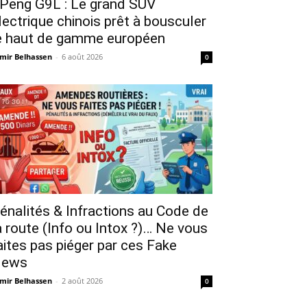
Peng G9L : Le grand SUV
lectrique chinois prêt à bousculer
e haut de gamme européen
mir Belhassen
-
6 août 2026
0
énalités & Infractions au Code de
a route (Info ou Intox ?)… Ne vous
aites pas piéger par ces Fake
ews
mir Belhassen
-
2 août 2026
0