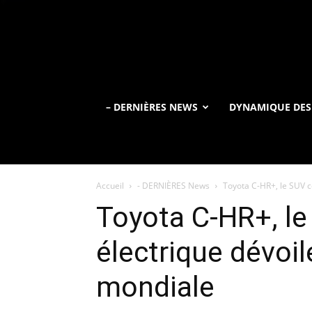
– DERNIÈRES NEWS
DYNAMIQUE DES
Accueil
- DERNIÈRES News
Toyota C-HR+, le SUV 
Toyota C-HR+, l
électrique dévoi
mondiale