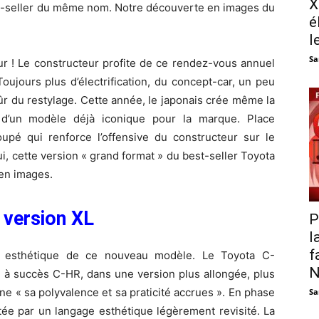
X
st-seller du même nom. Notre découverte en images du
é
l
Sa
ur ! Le constructeur profite de ce rendez-vous annuel
ujours plus d’électrification, du concept-car, un peu
sûr du restylage. Cette année, le japonais crée même la
 d’un modèle déjà iconique pour la marque. Place
pé qui renforce l’offensive du constructeur sur le
, cette version « grand format » du best-seller Toyota
 en images.
 version XL
P
l
f
n esthétique de ce nouveau modèle. Le Toyota C-
N
né à succès C-HR, dans une version plus allongée, plus
ne « sa polyvalence et sa praticité accrues ». En phase
Sa
rtée par un langage esthétique légèrement revisité. La