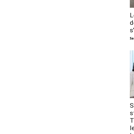
L
d
s
Sa
S
s
T
l