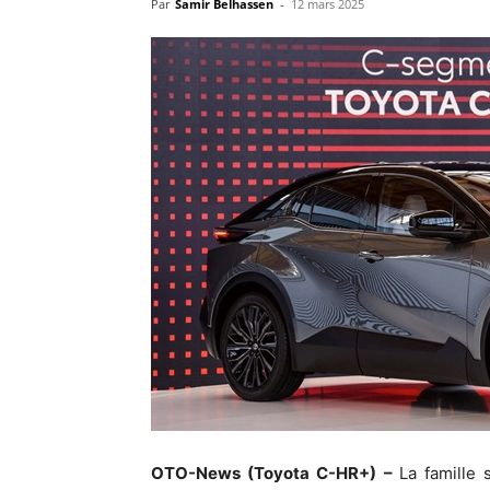
Par
Samir Belhassen
-
12 mars 2025
OTO-News (Toyota C-HR+) –
La famille 