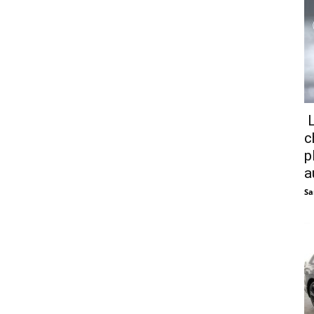
L
c
p
a
Sa