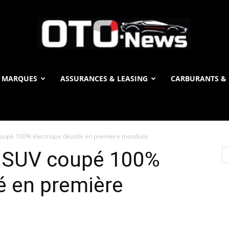
 MARQUES
ASSURANCES & LEASING
CARBURANTS & 
OTO
coupé 100% électrique dévoilé en première mondiale
News
e SUV coupé 100%
lé en première