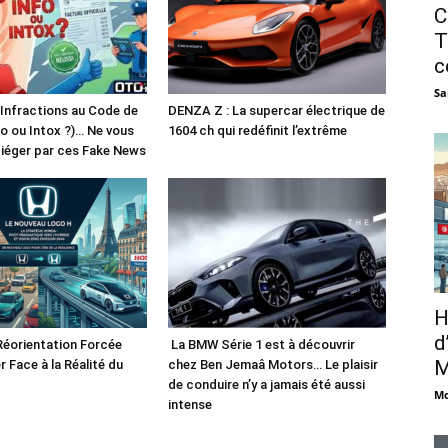
C
T
c
Sa
 Infractions au Code de
DENZA Z : La supercar électrique de
fo ou Intox ?)… Ne vous
1604 ch qui redéfinit l’extrême
piéger par ces Fake News
H
d
Réorientation Forcée
La BMW Série 1 est à découvrir
M
r Face à la Réalité du
chez Ben Jemaâ Motors… Le plaisir
de conduire n’y a jamais été aussi
Mo
intense