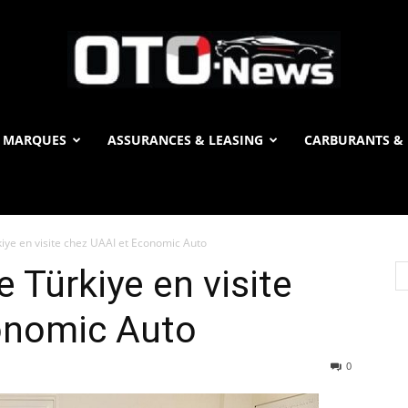
 MARQUES
ASSURANCES & LEASING
CARBURANTS & 
OTO
iye en visite chez UAAI et Economic Auto
News
 Türkiye en visite
onomic Auto
0