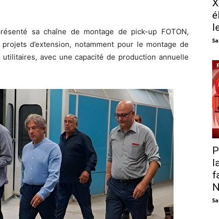
X
é
l
a présenté sa chaîne de montage de pick-up FOTON,
Sa
s projets d’extension, notamment pour le montage de
 utilitaires, avec une capacité de production annuelle
P
l
f
N
Sa