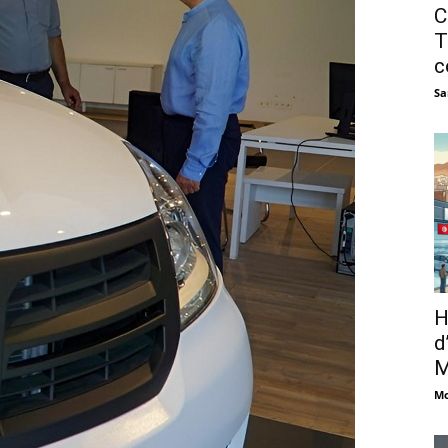
C
T
c
Sa
H
d
M
Mo