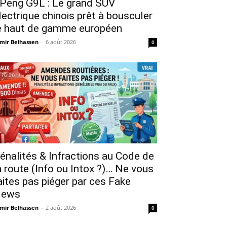
Peng G9L : Le grand SUV
lectrique chinois prêt à bousculer
e haut de gamme européen
mir Belhassen
-
6 août 2026
0
énalités & Infractions au Code de
a route (Info ou Intox ?)… Ne vous
aites pas piéger par ces Fake
ews
mir Belhassen
-
2 août 2026
0