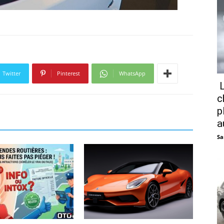
Twitter
Pinterest
WhatsApp
L
c
p
a
Sa