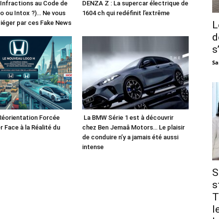
 Infractions au Code de
DENZA Z : La supercar électrique de
fo ou Intox ?)… Ne vous
1604 ch qui redéfinit l’extrême
piéger par ces Fake News
L
d
s
Sa
Réorientation Forcée
La BMW Série 1 est à découvrir
r Face à la Réalité du
chez Ben Jemaâ Motors… Le plaisir
de conduire n’y a jamais été aussi
intense
S
s
T
l