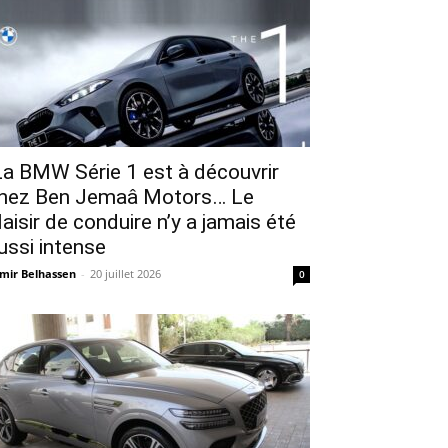
a BMW Série 1 est à découvrir
hez Ben Jemaâ Motors… Le
laisir de conduire n’y a jamais été
ussi intense
mir Belhassen
-
20 juillet 2026
0