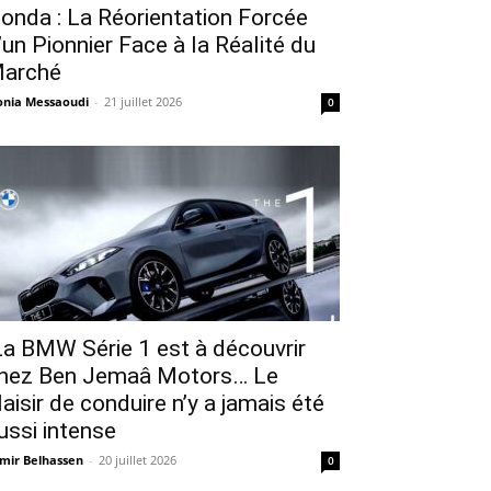
onda : La Réorientation Forcée
’un Pionnier Face à la Réalité du
arché
nia Messaoudi
-
21 juillet 2026
0
a BMW Série 1 est à découvrir
hez Ben Jemaâ Motors… Le
laisir de conduire n’y a jamais été
ussi intense
mir Belhassen
-
20 juillet 2026
0