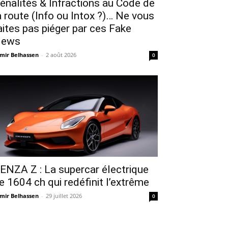
énalités & Infractions au Code de
a route (Info ou Intox ?)… Ne vous
aites pas piéger par ces Fake
ews
mir Belhassen
-
2 août 2026
0
ENZA Z : La supercar électrique
e 1604 ch qui redéfinit l’extrême
mir Belhassen
-
29 juillet 2026
0