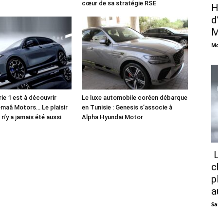
cœur de sa stratégie RSE
H
d
M
Mo
e 1 est à découvrir
Le luxe automobile coréen débarque
maâ Motors… Le plaisir
en Tunisie : Genesis s’associe à
n’y a jamais été aussi
Alpha Hyundai Motor
L
c
p
a
Sa