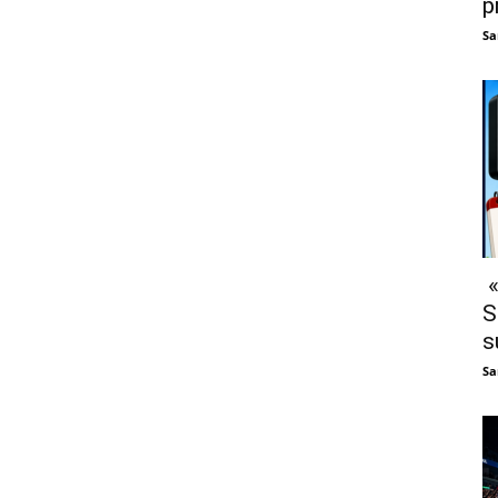
p
Sa
«
S
s
Sa