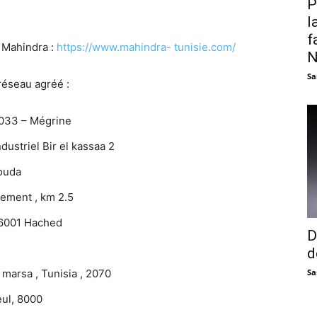
P
l
f
b Mahindra :
https://www.mahindra-
tunisie.com/
N
Sa
éseau agréé :
033 – Mégrine
dustriel Bir el kassaa 2
kouda
nement , km 2.5
 6001 Hached
D
d
a marsa , Tunisia , 2070
Sa
ul, 8000