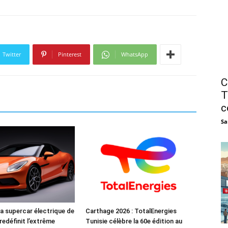
Twitter
Pinterest
WhatsApp
C
T
c
Sa
a supercar électrique de
Carthage 2026 : TotalEnergies
redéfinit l’extrême
Tunisie célèbre la 60e édition au