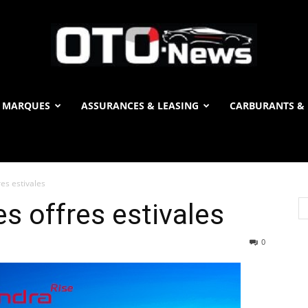
 MARQUES
ASSURANCES & LEASING
CARBURANTS & 
OTO
es estivales
News
s offres estivales
0