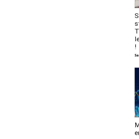
S
s
T
l
!
Sa
M
e