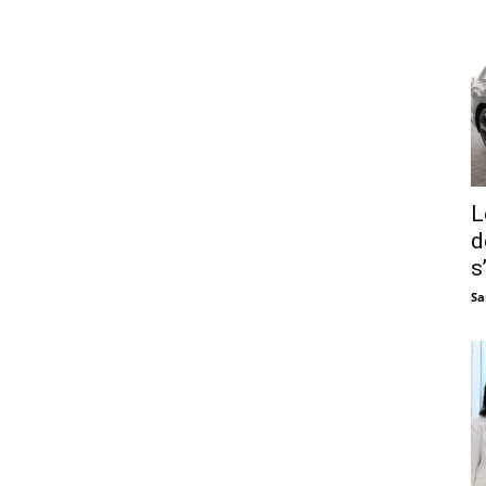
L
d
s
Sa