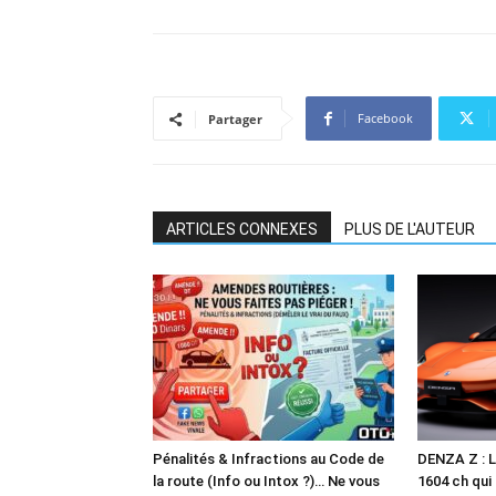
Facebook
Partager
ARTICLES CONNEXES
PLUS DE L'AUTEUR
Pénalités & Infractions au Code de
DENZA Z : L
la route (Info ou Intox ?)… Ne vous
1604 ch qui 