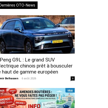
Dernières OTO-News
Peng G9L : Le grand SUV
lectrique chinois prêt à bousculer
e haut de gamme européen
mir Belhassen
-
6 août 2026
0