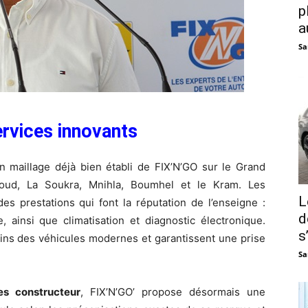
p
a
Sa
ervices innovants
n maillage déjà bien établi de FIX’N’GO sur le Grand
loud, La Soukra, Mnihla, Boumhel et le Kram. Les
L
es prestations qui font la réputation de l’enseigne :
d
e, ainsi que climatisation et diagnostic électronique.
s
ins des véhicules modernes et garantissent une prise
Sa
s constructeur
, FIX’N’GO’ propose désormais une