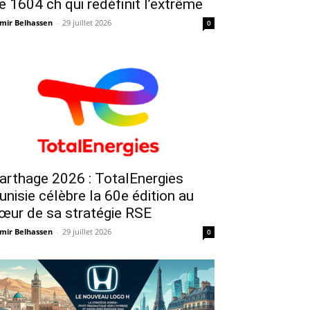
e 1604 ch qui redéfinit l’extrême
mir Belhassen
-
29 juillet 2026
0
arthage 2026 : TotalEnergies
unisie célèbre la 60e édition au
œur de sa stratégie RSE
mir Belhassen
-
29 juillet 2026
0