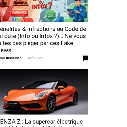
énalités & Infractions au Code de
a route (Info ou Intox ?)… Ne vous
aites pas piéger par ces Fake
ews
mir Belhassen
-
2 août 2026
0
ENZA Z : La supercar électrique