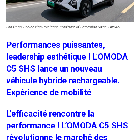
Leo Chen, Senior Vice President, President of Enterprise Sales, Huawei
Performances puissantes,
leadership esth
é
tique ! L’OMODA
C5 SHS lance un nouveau
v
é
hicule hybride rechargeable.
Exp
é
rience
de mobilit
é
L’efficacit
é
rencontre la
performance ! L’OMODA C5 SHS
r
é
volutionne le march
é
des