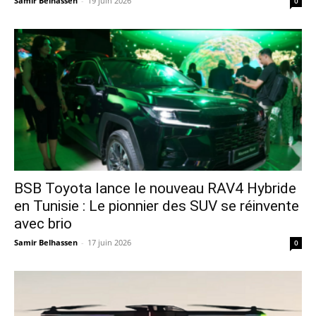
Samir Belhassen
-
19 juin 2026
0
​BSB Toyota lance le nouveau RAV4 Hybride
en Tunisie : Le pionnier des SUV se réinvente
avec brio
Samir Belhassen
-
17 juin 2026
0