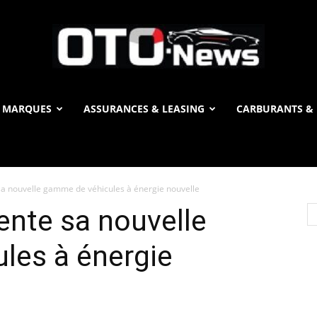
 MARQUES
ASSURANCES & LEASING
CARBURANTS & 
OTO
 nouvelle gamme de véhicules à énergie nouvelle
News
nte sa nouvelle
les à énergie