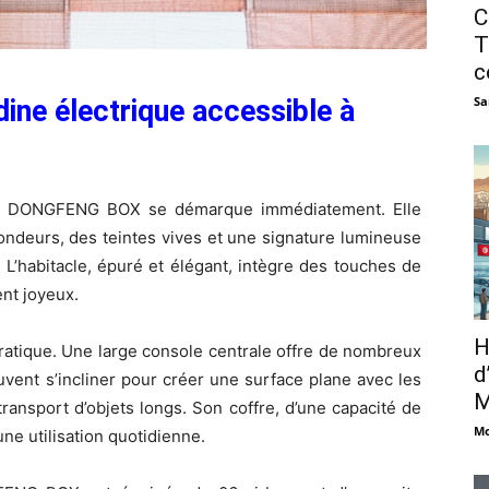
C
T
c
Sa
ne électrique accessible à
, la DONGFENG BOX se démarque immédiatement. Elle
 rondeurs, des teintes vives et une signature lumineuse
. L’habitacle, épuré et élégant, intègre des touches de
ent joyeux.
H
tique. Une large console centrale offre de nombreux
d
vent s’incliner pour créer une surface plane avec les
M
transport d’objets longs. Son coffre, d’une capacité de
Mo
une utilisation quotidienne.