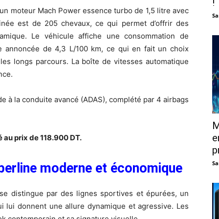
!
 un moteur Mach Power essence turbo de 1,5 litre avec
Sa
née est de 205 chevaux, ce qui permet d’offrir des
namique. Le véhicule affiche une consommation de
 annoncée de 4,3 L/100 km, ce qui en fait un choix
 les longs parcours. La boîte de vitesses automatique
nce.
de à la conduite avancé (ADAS), complété par 4 airbags
M
e
au prix de 118.900 DT.
p
Sa
erline moderne et économique
 distingue par des lignes sportives et épurées, un
qui lui donnent une allure dynamique et agressive. Les
ok contemporain et sa signature visuelle.