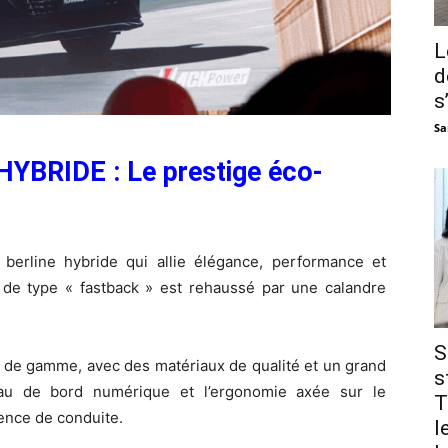
L
d
s
Sa
RIDE : Le prestige éco-
line hybride qui allie élégance, performance et
f de type « fastback » est rehaussé par une calandre
S
aut de gamme, avec des matériaux de qualité et un grand
s
eau de bord numérique et l’ergonomie axée sur le
T
ience de conduite.
l