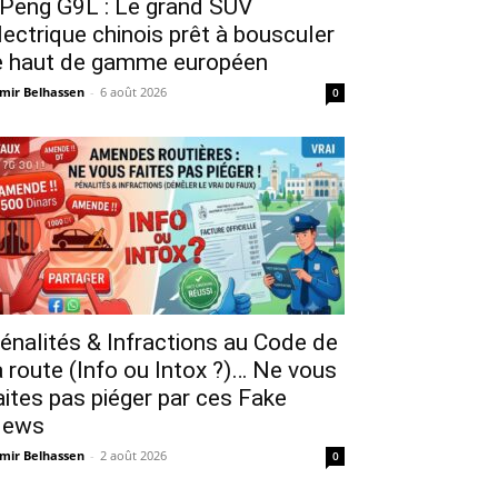
Peng G9L : Le grand SUV
lectrique chinois prêt à bousculer
e haut de gamme européen
mir Belhassen
-
6 août 2026
0
énalités & Infractions au Code de
a route (Info ou Intox ?)… Ne vous
aites pas piéger par ces Fake
ews
mir Belhassen
-
2 août 2026
0