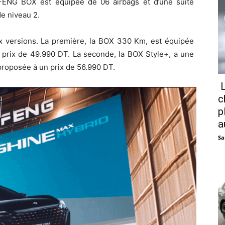
FENG BOX est équipée de 06 airbags et d’une suite
e niveau 2.
versions. La première, la BOX 330 Km, est équipée
 prix de 49.990 DT. La seconde, la BOX Style+, a une
proposée à un prix de 56.990 DT.
L
c
p
a
Sa