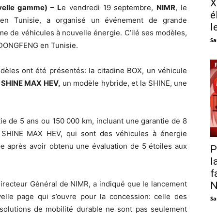
X
elle gamme) – L
e vendredi 19 septembre,
NIMR
, le
é
 en Tunisie, a organisé un événement de grande
l
e de véhicules à nouvelle énergie. C’ilé ses modèles,
Sa
r DONGFENG en Tunisie.
èles ont été présentés: la citadine BOX, un véhicule
a
SHINE MAX HEV,
un modèle hybride, et la SHINE, une
ie de 5 ans ou 150 000 km, incluant une garantie de 8
t SHINE MAX HEV, qui sont des véhicules à énergie
e après avoir obtenu une évaluation de 5 étoiles aux
P
l
f
Directeur Général de NIMR, a indiqué que le lancement
N
lle page qui s’ouvre pour la concession: celle des
Sa
es solutions de mobilité durable ne sont pas seulement